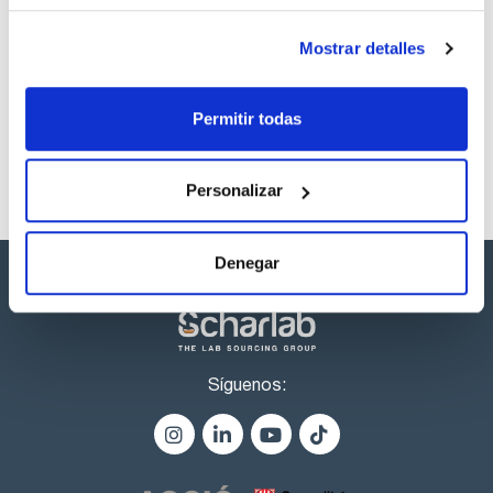
Carbon disulfide
Ampoule
1 mL
Mostrar detalles
Referencia
Envase
Precio
CPAF263692
Comprar
x1mL
Disponibilidad
Permitir todas
Ver stock
Personalizar
Denegar
Síguenos: