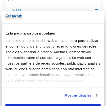
Envase
(1)
Ampoule
Volumen
Esta página web usa cookies
(1)
1 mL
Las cookies de este sitio web se usan para personalizar
el contenido y los anuncios, ofrecer funciones de redes
sociales y analizar el tráfico. Además, compartimos
información sobre el uso que haga del sitio web con
nuestros partners de redes sociales, publicidad y análisis
Disolvente
Envase
Volumen
Methanol
Ampoule
1 mL
web, quienes pueden combinarla con otra información
que les haya proporcionado o que hayan recopilado a
Referencia
Envase
Precio
CPAF263420
Comprar
x1mL
partir del uso que haya hecho de sus servicios.
Disponibilidad
Ver stock
Mostrar detalles