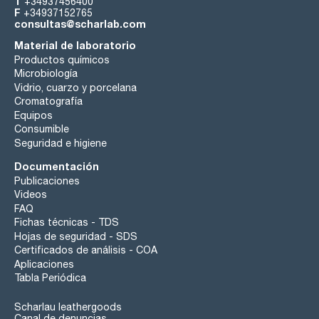
T
+34937456400
F
+34937152765
consultas@scharlab.com
Material de laboratorio
Productos químicos
Microbiología
Vidrio, cuarzo y porcelana
Cromatografía
Equipos
Consumible
Seguridad e higiene
Documentación
Publicaciones
Videos
FAQ
Fichas técnicas - TDS
Hojas de seguridad - SDS
Certificados de análisis - COA
Aplicaciones
Tabla Periódica
Scharlau leathergoods
Canal de denuncias