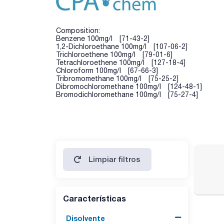
Composition:
Benzene 100mg/l [71-43-2]
1,2-Dichloroethane 100mg/l [107-06-2]
Trichloroethene 100mg/l [79-01-6]
Tetrachloroethene 100mg/l [127-18-4]
Chloroform 100mg/l [67-66-3]
Tribromomethane 100mg/l [75-25-2]
Dibromochloromethane 100mg/l [124-48-1]
Bromodichloromethane 100mg/l [75-27-4]
Limpiar filtros
Características
Disolvente