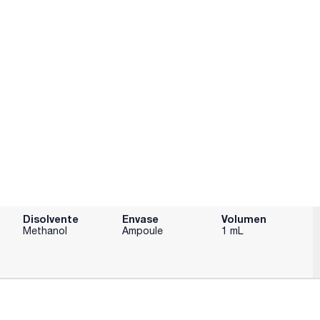
Disolvente
Envase
Volumen
Methanol
Ampoule
1 mL