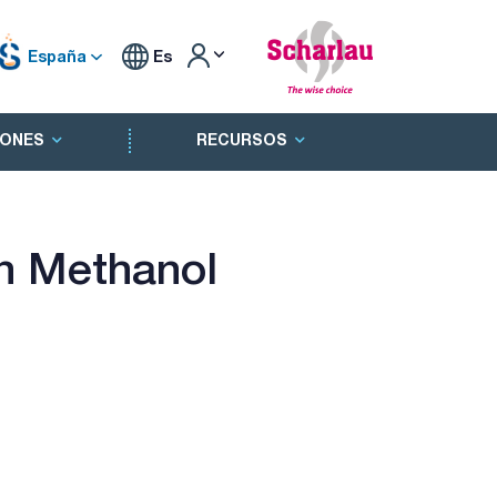
España
Es
ONES
RECURSOS
n Methanol