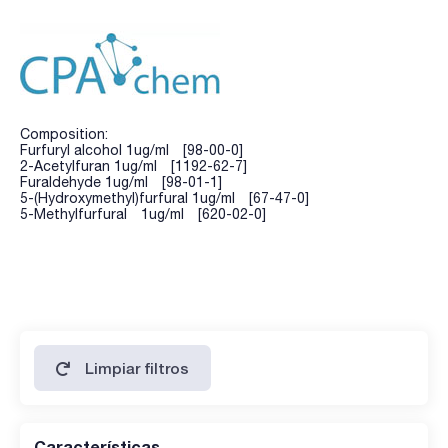
Composition:
Furfuryl alcohol 1ug/ml [98-00-0]
2-Acetylfuran 1ug/ml [1192-62-7]
Furaldehyde 1ug/ml [98-01-1]
5-(Hydroxymethyl)furfural 1ug/ml [67-47-0]
5-Methylfurfural 1ug/ml [620-02-0]
Limpiar filtros
Características