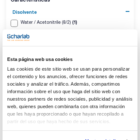
Disolvente
(1)
Water / Acetonitrile (8/2)
Envase
(1)
Ampoule
Esta página web usa cookies
Volumen
Las cookies de este sitio web se usan para personalizar
(1)
1 mL
el contenido y los anuncios, ofrecer funciones de redes
sociales y analizar el tráfico. Además, compartimos
información sobre el uso que haga del sitio web con
nuestros partners de redes sociales, publicidad y análisis
web, quienes pueden combinarla con otra información
Disolvente
Envase
Volumen
que les haya proporcionado o que hayan recopilado a
Water /
Ampoule
1 mL
Acetonitrile (8/2)
partir del uso que haya hecho de sus servicios.
Referencia
Envase
Precio
CPAF263686
Comprar
x1mL