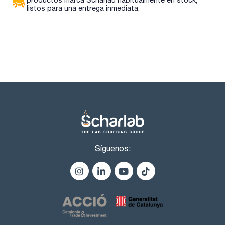
Dibromochloromethane 2000ug/ml [124-48-1]
listos para una entrega inmediata.
Tribromomethane 2000ug/ml [75-25-2]
Bromodichloromethane 2000ug/ml [75-27-4]
Ethylbenzene 2000ug/ml [100-41-4]
Naphthalene 2000ug/ml [91-20-3]
Styrene 2000ug/ml [100-42-5]
Toluene 2000ug/ml [108-88-3]
m-Xylene 2000ug/ml [108-38-3]
o-Xylene 2000ug/ml [95-47-6]
p-Xylene 2000ug/ml [106-42-3]
Methyl-tert.butylether 2000ug/ml [1634-04-4]
Benzene 2000ug/ml [71-43-2]
Síguenos: