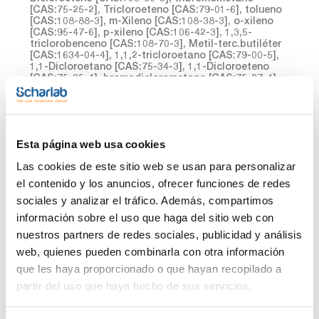
[CAS:75-25-2], Tricloroeteno [CAS:79-01-6], tolueno
[CAS:108-88-3], m-Xileno [CAS:108-38-3], o-xileno
[CAS:95-47-6], p-xileno [CAS:106-42-3], 1,3,5-
triclorobenceno [CAS:108-70-3], Metil-terc.butiléter
[CAS:1634-04-4], 1,1,2-tricloroetano [CAS:79-00-5],
1,1-Dicloroetano [CAS:75-34-3], 1,1-Dicloroeteno
[CAS:75-35-4], bromodiclorometano [CAS:75-27-4],
Benceno [CAS:71-43-2] en metanol
Esta página web usa cookies
Las cookies de este sitio web se usan para personalizar
el contenido y los anuncios, ofrecer funciones de redes
sociales y analizar el tráfico. Además, compartimos
información sobre el uso que haga del sitio web con
Envase
Referencia
Disponibilidad
Mi Precio
nuestros partners de redes sociales, publicidad y análisis
web, quienes pueden combinarla con otra información
Consulte la
CPAF263562
x1mL
Comprar
disponibilidad
que les haya proporcionado o que hayan recopilado a
partir del uso que haya hecho de sus servicios.