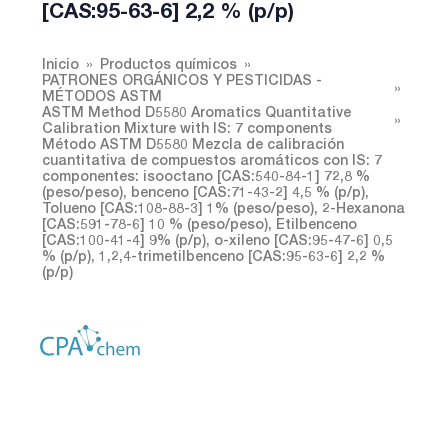
[CAS:95-63-6] 2,2 % (p/p)
Inicio
Productos químicos
PATRONES ORGÁNICOS Y PESTICIDAS -
MÉTODOS ASTM
ASTM Method D5580 Aromatics Quantitative
Calibration Mixture with IS: 7 components
Método ASTM D5580 Mezcla de calibración
cuantitativa de compuestos aromáticos con IS: 7
componentes: isooctano [CAS:540-84-1] 72,8 %
(peso/peso), benceno [CAS:71-43-2] 4,5 % (p/p),
Tolueno [CAS:108-88-3] 1% (peso/peso), 2-Hexanona
[CAS:591-78-6] 10 % (peso/peso), Etilbenceno
[CAS:100-41-4] 9% (p/p), o-xileno [CAS:95-47-6] 0,5
% (p/p), 1,2,4-trimetilbenceno [CAS:95-63-6] 2,2 %
(p/p)