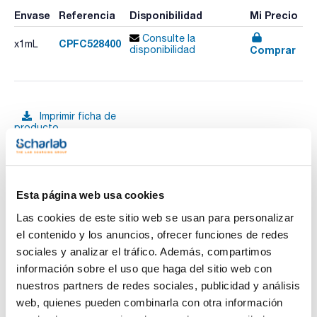
Envase
Referencia
Disponibilidad
Mi Precio
Consulte la
CPFC528400
x1mL
Comprar
disponibilidad
Imprimir ficha de
producto
Características
Disolvente : -
Envase : Ampoule
Volumen : 1 mL
Ver más
Method: Standard Test Method for Determination of
Esta página web usa cookies
Benzene, Toluene, Ethylbenzene, p/m-Xylene, o-Xylene, C9
and Heavier Aromatics, and Total Aromatics in Finished
Las cookies de este sitio web se usan para personalizar
Gasoline by Gas Chromatography. This test method covers
el contenido y los anuncios, ofrecer funciones de redes
the determination of benzene, toluene, ethylbenzene, the
xylenes, C9 and heavier aromatics,and total aromatics in
sociales y analizar el tráfico. Además, compartimos
Documentación técnica
finished motor gasoline by gas chromatography
información sobre el uso que haga del sitio web con
Composition:
Iso-octane 72.8% (wt/wt) [540-84-1]
nuestros partners de redes sociales, publicidad y análisis
TDS / Ficha técnica
COA
Benzene 4.5% (wt/wt) [71-43-2]
web, quienes pueden combinarla con otra información
Toluene 1% (wt/wt) [108-88-3]
Regístrate para
Regístrate para