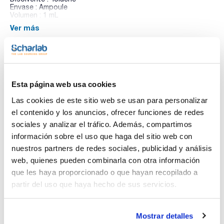
Envase : Ampoule
Volumen : 1 mL
Ver más
Composition:
Methanol 600mg/l [67-56-1]
1-Propanol 500mg/l [71-23-8]
Documentación técnica
Esta página web usa cookies
TDS / Ficha técnica
COA
Las cookies de este sitio web se usan para personalizar
el contenido y los anuncios, ofrecer funciones de redes
Regístrate para
Regístrate para
descargas
descargas
sociales y analizar el tráfico. Además, compartimos
SDS/ Hoja de seguridad
información sobre el uso que haga del sitio web con
Regístrate para
nuestros partners de redes sociales, publicidad y análisis
descargas
web, quienes pueden combinarla con otra información
que les haya proporcionado o que hayan recopilado a
Los productos marcados con esta imagen son
partir del uso que haya hecho de sus servicios.
productos marca Scharlau habitualmente en stock,
listos para una entrega inmediata.
Mostrar detalles