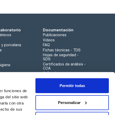
laboratorio
Documentación
ímicos
Publicaciones
Videos
o y porcelana
FAQ
a
Fichas técnicas - TDS
Hojas de seguridad -
SDS
Certificados de análisis -
igiene
COA
Aplicaciones
Tabla Periódica
Permitir todas
Scharlau leathergoods
er funciones de
Canal de denuncias
ga del sitio web
Personalizar
arla con otra
otros
 hecho de sus