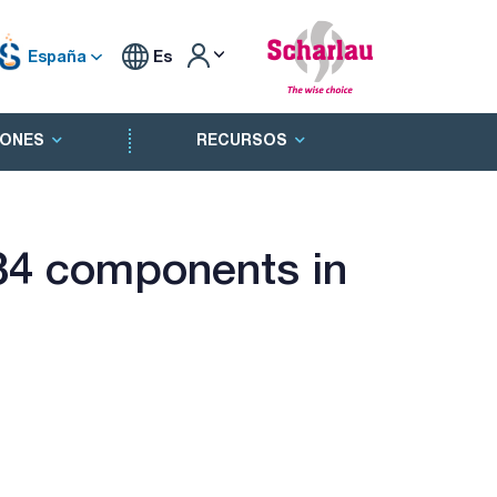
España
Es
ONES
RECURSOS
34 components in