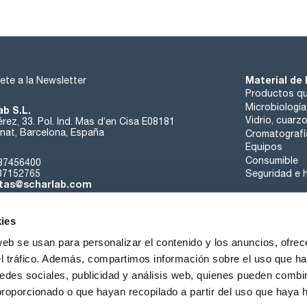
Material de 
ete a la Newsletter
Productos qu
Microbiología
ab S.L.
Vidrio, cuarz
rez, 33. Pol. Ind. Mas d’en Cisa E08181
at, Barcelona, España
Cromatografí
Equipos
Consumible
37456400
37152765
Seguridad e h
tas@scharlab.com
ies
web se usan para personalizar el contenido y los anuncios, ofrec
el tráfico. Además, compartimos información sobre el uso que ha
edes sociales, publicidad y análisis web, quienes pueden combin
nosotros
Eventos
Contacta
Noticias
Trabaja con nos
proporcionado o que hayan recopilado a partir del uso que haya