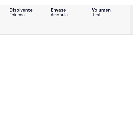
Disolvente
Envase
Volumen
Toluene
Ampoule
1 mL
99-6]