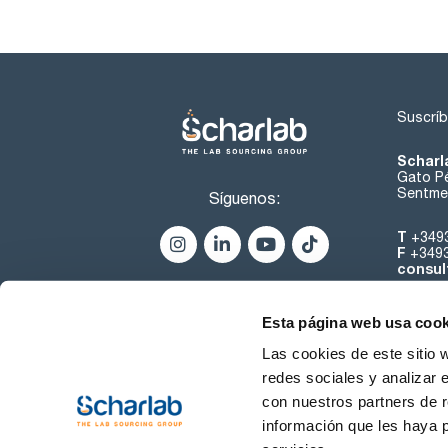
Suscríb
Scharl
Gato Pé
Sentmen
Síguenos:
T
+349
F
+349
consul
Esta página web usa cook
Las cookies de este sitio 
redes sociales y analizar 
con nuestros partners de r
Sobre 
información que les haya 