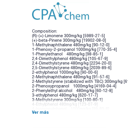
Composition:
(R)-(+)-Limonene 300mg/kg [5989-27-5]
(+)-beta-Pinene 300mg/kg [19902-08-0]
1-Methylnaphthalene 480mg/kg [90-12-0]
1-Phenoxy-2-propanol 1000mg/kg [770-35-4]
1-Phenylethanol 480mg/kg [98-85-1]
2,4-Dimethylphenol 480mg/kg [105-67-9]
2,4-Dimethylstyrene 480mg/kg [2234-20-0]
2,5-Dimethylstyrene 480mg/kg [2039-89-6]
2-ethylphenol 1000mg/kg [90-00-6]
2-Methylnaphthalene 480mg/kg [91-57-6]
2-Methylstyrene (stabilized with TBC) 300mg/kg [6
2-Phenoxypropanol 1000mg/kg [4169-04-4]
2-Phenylethyl alcohol 480mg/kg [60-12-8]
3-ethylphenol 480mg/kg [620-17-7]
3-Methylstyrene 300mg/kg [100-80-1]
4-Ethylphenol 480mg/kg [123-07-9]
4-Isopropylphenol 1000mg/kg [99-89-8]
Ver más
4-Methylstyrene 300mg/kg [622-97-9]
Butyl acrylate 300mg/kg [141-32-2]
alpha-Methylstyrene 300mg/kg [98-83-9]
1-Butanol 300mg/kg [71-36-3]