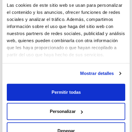
(1)
500µg/ml
Las cookies de este sitio web se usan para personalizar
el contenido y los anuncios, ofrecer funciones de redes
sociales y analizar el tráfico. Además, compartimos
información sobre el uso que haga del sitio web con
nuestros partners de redes sociales, publicidad y análisis
Disolvente
Envase
Volumen
Toluene
Ampoule
1ml
web, quienes pueden combinarla con otra información
que les haya proporcionado o que hayan recopilado a
Conc.
1000µg/ml
partir del uso que haya hecho de sus servicios.
Referencia
Envase
Precio
CPAF113661
Comprar
x1ml
Mostrar detalles
Disponibilidad
Ver stock
Permitir todas
Disolvente
Envase
Volumen
Acetone
Ampoule
1ml
Personalizar
Conc.
500µg/ml
Denegar