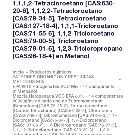
1,1,1,2-Tetracloroetano [CAS:630-
20-6], 1,1,2,2-Tetracloroetano
[CAS:79-34-5], Tetracloroetano
[CAS:127-18-4], 1,1,1-Tricloroetano
[CAS:71-55-6], 1,1,2-Tricloroetano
[CAS:79-00-5], Tricloroetano
[CAS:79-01-6], 1,2,3-Tricloropropano
[CAS:96-18-4] en Metanol
Inicio
Productos químicos
PATRONES ORGÁNICOS Y PESTICIDAS -
MÉTODOS EPA
EPA 8010 Halogenated VOC Mix - 14 components
in Methanol
Mezcla Halogenada VOC EPA 8010 - 14 componentes
2000ug/ml de cada uno de Tribromometano
(Bromoform) [CAS:75-25-2], Tetraclorometano
(Carbon tetracloruro) [CAS:56-23-5], Cloroformo
[CAS:67-66-3], Dibromometano [CAS:74-95-3], 1,1-
Dicloroetano [CAS:75-34-3], 1,2-Dicloroetano
[CAS:107-06-2], 1,2-Dicloropropano [CAS:78-87-5],
1,1,1,2-Tetracloroetano [CAS:630-20-6], 1,1,2,2-
Tetracloroetano [CAS:79-34-5], Tetracloroetano