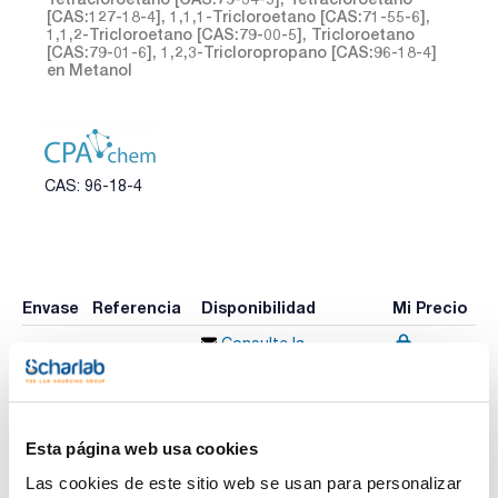
[CAS:127-18-4], 1,1,1-Tricloroetano [CAS:71-55-6],
1,1,2-Tricloroetano [CAS:79-00-5], Tricloroetano
[CAS:79-01-6], 1,2,3-Tricloropropano [CAS:96-18-4]
en Metanol
CAS: 96-18-4
Envase
Referencia
Disponibilidad
Mi Precio
Consulte la
CPAF890201
x1ml
Comprar
disponibilidad
Esta página web usa cookies
Imprimir ficha de
Las cookies de este sitio web se usan para personalizar
producto