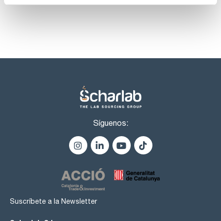
Trichloroethene 2000ug/ml [79-01-6]
1,2,3-Trichloropropane 2000ug/ml [96-18-4]
Síguenos:
Suscríbete a la Newsletter