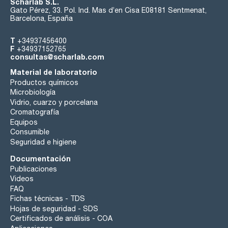
Scharlab S.L.
Gato Pérez, 33. Pol. Ind. Mas d’en Cisa E08181 Sentmenat,
Barcelona, España
T
+34937456400
F
+34937152765
consultas@scharlab.com
Material de laboratorio
Productos químicos
Microbiología
Vidrio, cuarzo y porcelana
Cromatografía
Equipos
Consumible
Seguridad e higiene
Documentación
Publicaciones
Videos
FAQ
Fichas técnicas - TDS
Hojas de seguridad - SDS
Certificados de análisis - COA