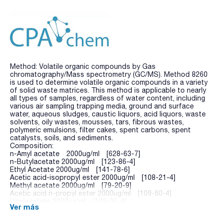
Method: Volatile organic compounds by Gas
chromatography/Mass spectrometry (GC/MS). Method 8260
is used to determine volatile organic compounds in a variety
of solid waste matrices. This method is applicable to nearly
all types of samples, regardless of water content, including
various air sampling trapping media, ground and surface
water, aqueous sludges, caustic liquors, acid liquors, waste
solvents, oily wastes, mousses, tars, fibrous wastes,
polymeric emulsions, filter cakes, spent carbons, spent
catalysts, soils, and sediments.
Composition:
n-Amyl acetate 2000ug/ml [628-63-7]
n-Butylacetate 2000ug/ml [123-86-4]
Ethyl Acetate 2000ug/ml [141-78-6]
Acetic acid-isopropyl ester 2000ug/ml [108-21-4]
Methyl acetate 2000ug/ml [79-20-9]
Acetic acid n-propyl ester 2000ug/ml [109-60-4]
Vinylacetate 2000ug/ml [108-05-4]
Ver más