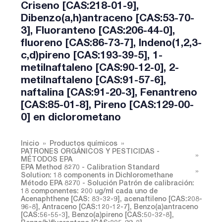
Criseno [CAS:218-01-9],
Dibenzo(a,h)antraceno [CAS:53-70-
3], Fluoranteno [CAS:206-44-0],
fluoreno [CAS:86-73-7], Indeno(1,2,3-
c,d)pireno [CAS:193-39-5], 1-
metilnaftaleno [CAS:90-12-0], 2-
metilnaftaleno [CAS:91-57-6],
naftalina [CAS:91-20-3], Fenantreno
[CAS:85-01-8], Pireno [CAS:129-00-
0] en diclorometano
Inicio
Productos químicos
PATRONES ORGÁNICOS Y PESTICIDAS -
MÉTODOS EPA
EPA Method 8270 - Calibration Standard
Solution: 18 components in Dichloromethane
Método EPA 8270 - Solución Patrón de calibración:
18 componentes: 200 ug/ml cada uno de
Acenaphthene [CAS: 83-32-9], acenaftileno [CAS:208-
96-8], Antraceno [CAS:120-12-7], Benzo(a)antraceno
[CAS:56-55-3], Benzo(a)pireno [CAS:50-32-8],