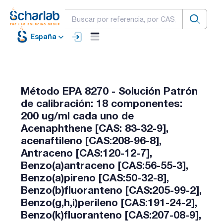
España
Método EPA 8270 - Solución Patrón
de calibración: 18 componentes:
200 ug/ml cada uno de
Acenaphthene [CAS: 83-32-9],
acenaftileno [CAS:208-96-8],
Antraceno [CAS:120-12-7],
Benzo(a)antraceno [CAS:56-55-3],
Benzo(a)pireno [CAS:50-32-8],
Benzo(b)fluoranteno [CAS:205-99-2],
Benzo(g,h,i)perileno [CAS:191-24-2],
Benzo(k)fluoranteno [CAS:207-08-9],