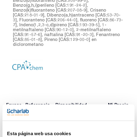
Benzo(b)fluoranteno [CAS:205-99-2],
Benzo(g,h,i)perileno [CAS:191-24-2],
Benzo(k)fluoranteno [CAS:207-08-9], Criseno
[CAS:218-01-9], Dibenzo(a,h)antraceno [CAS:53-70-
3], Fluoranteno [CAS:206-44-0], fluoreno [CAS:86-73-
7], Indeno(1,2,3-c,d)pireno [CAS:193-39-5], 1-
metilnaftaleno [CAS:90-12-0], 2-metilnaftaleno
[CAS:91-57-6], naftalina [CAS:91-20-3], Fenantreno
[CAS:85-01-8], Pireno [CAS:129-00-0] en
diclorometano
Envase
Referencia
Disponibilidad
Mi Precio
Consulte la
CPAF234224
x1mL
Comprar
disponibilidad
Esta página web usa cookies