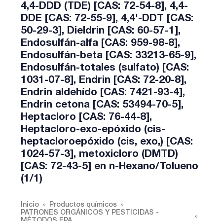
4,4-DDD (TDE) [CAS: 72-54-8], 4,4-
DDE [CAS: 72-55-9], 4,4'-DDT [CAS:
50-29-3], Dieldrin [CAS: 60-57-1],
Endosulfán-alfa [CAS: 959-98-8],
Endosulfán-beta [CAS: 33213-65-9],
Endosulfán-totales (sulfato) [CAS:
1031-07-8], Endrin [CAS: 72-20-8],
Endrin aldehído [CAS: 7421-93-4],
Endrin cetona [CAS: 53494-70-5],
Heptacloro [CAS: 76-44-8],
Heptacloro-exo-epóxido (cis-
heptacloroepóxido (cis, exo,) [CAS:
1024-57-3], metoxicloro (DMTD)
[CAS: 72-43-5] en n-Hexano/Tolueno
(1/1)
Inicio
Productos químicos
PATRONES ORGÁNICOS Y PESTICIDAS -
MÉTODOS EPA