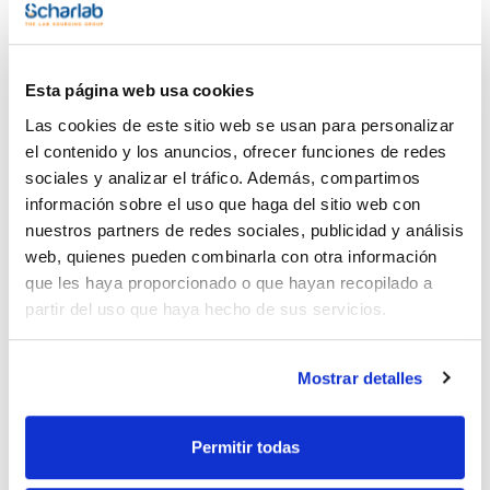
Esta página web usa cookies
Envase
Referencia
Disponibilidad
Mi Precio
Las cookies de este sitio web se usan para personalizar
Consulte la
CPAF868651
x1ml
Comprar
disponibilidad
el contenido y los anuncios, ofrecer funciones de redes
sociales y analizar el tráfico. Además, compartimos
información sobre el uso que haga del sitio web con
nuestros partners de redes sociales, publicidad y análisis
Imprimir ficha de
web, quienes pueden combinarla con otra información
producto
Características
que les haya proporcionado o que hayan recopilado a
Disolvente : n-Hexane / Toluene (1/1)
partir del uso que haya hecho de sus servicios.
Envase : Ampoule
Volumen : 1ml
Ver más
Method: Organochlorine pesticides by GC. Method 8081 is
Mostrar detalles
used to determine the concentrations of various
organochlorine pesticides in extracts from solid and liquid
matrices, using fused-silica, open-tubular, capillary columns
with electron capture detectors (ECD).
Permitir todas
Composition:
Documentación técnica
Aldrin 1000ug/ml [309-00-2]
Alpha-HCH (alpha-BHC) 1000ug/ml [319-84-6]