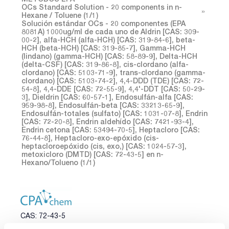
OCs Standard Solution - 20 components in n-
Hexane / Toluene (1/1)
Solución estándar OCs - 20 componentes (EPA
8081A) 1000ug/ml de cada uno de Aldrin [CAS: 309-
00-2], alfa-HCH (alfa-HCH) [CAS: 319-84-6], beta-
HCH (beta-HCH) [CAS: 319-85-7], Gamma-HCH
(lindano) (gamma-HCH) [CAS: 58-89-9], Delta-HCH
(delta-CSF) [CAS: 319-86-8], cis-clordano (alfa-
clordano) [CAS: 5103-71-9], trans-clordano (gamma-
clordano) [CAS: 5103-74-2], 4,4-DDD (TDE) [CAS: 72-
54-8], 4,4-DDE [CAS: 72-55-9], 4,4'-DDT [CAS: 50-29-
3], Dieldrin [CAS: 60-57-1], Endosulfán-alfa [CAS:
959-98-8], Endosulfán-beta [CAS: 33213-65-9],
Endosulfán-totales (sulfato) [CAS: 1031-07-8], Endrin
[CAS: 72-20-8], Endrin aldehído [CAS: 7421-93-4],
Endrin cetona [CAS: 53494-70-5], Heptacloro [CAS:
76-44-8], Heptacloro-exo-epóxido (cis-
heptacloroepóxido (cis, exo,) [CAS: 1024-57-3],
metoxicloro (DMTD) [CAS: 72-43-5] en n-
Hexano/Tolueno (1/1)
CAS: 72-43-5