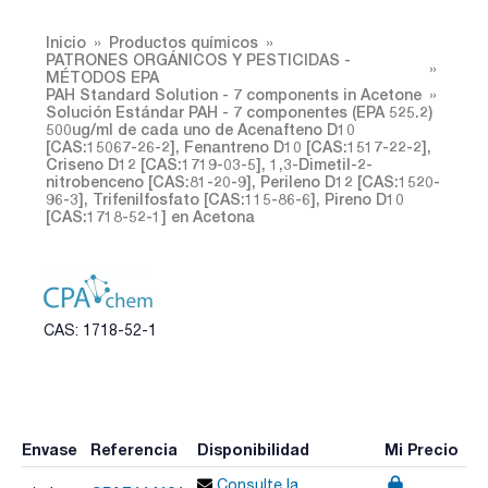
Inicio
Productos químicos
PATRONES ORGÁNICOS Y PESTICIDAS -
MÉTODOS EPA
PAH Standard Solution - 7 components in Acetone
Solución Estándar PAH - 7 componentes (EPA 525.2)
500ug/ml de cada uno de Acenafteno D10
[CAS:15067-26-2], Fenantreno D10 [CAS:1517-22-2],
Criseno D12 [CAS:1719-03-5], 1,3-Dimetil-2-
nitrobenceno [CAS:81-20-9], Perileno D12 [CAS:1520-
96-3], Trifenilfosfato [CAS:115-86-6], Pireno D10
[CAS:1718-52-1] en Acetona
CAS: 1718-52-1
Envase
Referencia
Disponibilidad
Mi Precio
Consulte la