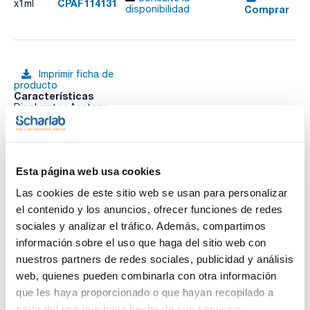
CPAF114131
x1ml
Comprar
disponibilidad
Imprimir ficha de
producto
Características
Disolvente : Acetone
Envase : Ampoule
Volumen : 1 mL
Conc. : 500 µg/ml
Ver más
Method: Determination of organic compounds in drinking
Esta página web usa cookies
water by liquid-solid extraction and capillary column Gaz
Chromatography/ Mass Spectrometry. This is a general
Las cookies de este sitio web se usan para personalizar
purpose method that provides procedures for determination
of organic compounds in finished drinking water, source
el contenido y los anuncios, ofrecer funciones de redes
Documentación técnica
water, or drinking water in any treatment stage.
sociales y analizar el tráfico. Además, compartimos
Composition:
Acenaphthene D10 500µg/ml [15067-26-2]
TDS / Ficha técnica
COA
información sobre el uso que haga del sitio web con
Phenanthrene D10 500µg/ml [1517-22-2]
nuestros partners de redes sociales, publicidad y análisis
Chrysene D12 500µg/ml [1719-03-5]
Regístrate para
Regístrate para
1,3-Dimethyl-2-nitrobenzene 500µg/ml [81-20-9]
descargas
descargas
web, quienes pueden combinarla con otra información
Perylene D12 500µg/ml [1520-96-3]
SDS/ Hoja de seguridad
que les haya proporcionado o que hayan recopilado a
Triphenylphosphate 500µg/ml [115-86-6]
Pyrene D10 500µg/ml [1718-52-1]
Regístrate para
partir del uso que haya hecho de sus servicios.