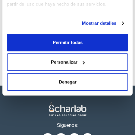
partir del uso que haya hecho de sus servicios.
Disolvente
Envase
Volumen
Methyl-
Ampoule
1ml
Mostrar detalles
tert.butylether
Referencia
Envase
Precio
CPAF120101
Comprar
x1ml
Permitir todas
Disponibilidad
Ver stock
Personalizar
Denegar
Síguenos: