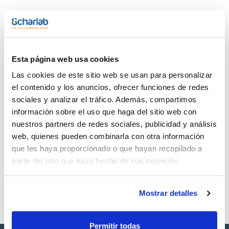
in municipal and industrial discharges as provided under 40
CFR Part 136.1.
Composition:
Documentación técnica
Arochlor 1260 100ug/ml [11096-82-5]
TDS / Ficha técnica
COA
Esta página web usa cookies
Regístrate para
Regístrate para
descargas
descargas
Las cookies de este sitio web se usan para personalizar
SDS/ Hoja de seguridad
el contenido y los anuncios, ofrecer funciones de redes
Regístrate para
sociales y analizar el tráfico. Además, compartimos
descargas
información sobre el uso que haga del sitio web con
nuestros partners de redes sociales, publicidad y análisis
Los productos marcados con esta imagen son
web, quienes pueden combinarla con otra información
productos marca Scharlau habitualmente en stock,
listos para una entrega inmediata.
que les haya proporcionado o que hayan recopilado a
partir del uso que haya hecho de sus servicios.
Mostrar detalles
Permitir todas