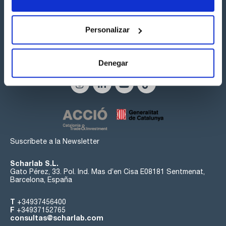
Personalizar
Síguenos:
Denegar
Suscríbete a la Newsletter
Scharlab S.L.
Gato Pérez, 33. Pol. Ind. Mas d’en Cisa E08181 Sentmenat,
Barcelona, España
T
+34937456400
F
+34937152765
consultas@scharlab.com