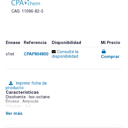
CAS: 11096-82-5
Envase
Referencia
Disponibilidad
Mi Precio
Consulte la
CPAP804850
x1ml
Comprar
disponibilidad
Imprimir ficha de
producto
Características
Disolvente : Iso-octane
Envase : Ampoule
Volumen : 1ml
Ver más
Method: Organochlorine pesticides and PCBs. Method 608 is
a gas chromatographic (GC/ECD) method applicable to the
determination of certain organochlorine pesticides and PCBs