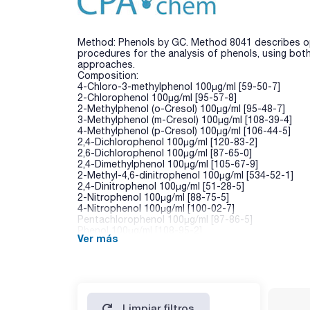
Method: Phenols by GC. Method 8041 describes op
procedures for the analysis of phenols, using bo
approaches.
Composition:
4-Chloro-3-methylphenol 100µg/ml [59-50-7]
2-Chlorophenol 100µg/ml [95-57-8]
2-Methylphenol (o-Cresol) 100µg/ml [95-48-7]
3-Methylphenol (m-Cresol) 100µg/ml [108-39-4]
4-Methylphenol (p-Cresol) 100µg/ml [106-44-5]
2,4-Dichlorophenol 100µg/ml [120-83-2]
2,6-Dichlorophenol 100µg/ml [87-65-0]
2,4-Dimethylphenol 100µg/ml [105-67-9]
2-Methyl-4,6-dinitrophenol 100µg/ml [534-52-1]
2,4-Dinitrophenol 100µg/ml [51-28-5]
2-Nitrophenol 100µg/ml [88-75-5]
4-Nitrophenol 100µg/ml [100-02-7]
Pentachlorophenol 100µg/ml [87-86-5]
Phenol 100µg/ml [108-95-2]
Ver más
2,3,4,6-Tetrachlorophenol 100µg/ml [58-90-2]
2,4,5-Trichlorophenol 100µg/ml [95-95-4]
2,4,6-Trichlorophenol 100µg/ml [88-06-2]
Limpiar filtros