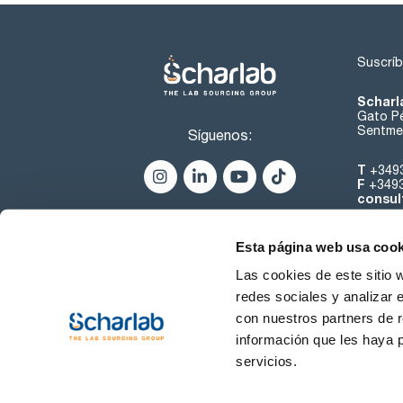
Suscríb
Scharl
Gato Pé
Sentmen
Síguenos:
T
+349
F
+349
consul
Esta página web usa cook
Las cookies de este sitio 
redes sociales y analizar 
con nuestros partners de r
Sobre 
información que les haya 
servicios.
Condiciones de uso
Cond