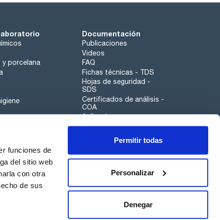
laboratorio
Documentación
ímicos
Publicaciones
Videos
o y porcelana
FAQ
a
Fichas técnicas - TDS
Hojas de seguridad -
SDS
Certificados de análisis -
igiene
COA
Aplicaciones
Tabla Periódica
Permitir todas
Scharlau leathergoods
er funciones de
Canal de denuncias
ga del sitio web
Personalizar
arla con otra
otros
 hecho de sus
Calidad
Sostenibilidad
Denegar