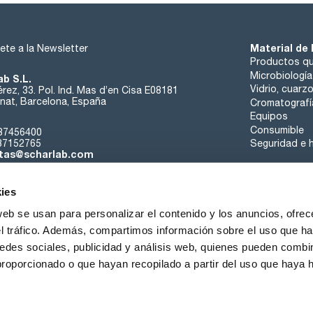
Material de 
ete a la Newsletter
Productos qu
Microbiología
ab S.L.
Vidrio, cuarz
rez, 33. Pol. Ind. Mas d’en Cisa E08181
at, Barcelona, España
Cromatografí
Equipos
Consumible
37456400
37152765
Seguridad e h
tas@scharlab.com
ies
web se usan para personalizar el contenido y los anuncios, ofrec
el tráfico. Además, compartimos información sobre el uso que ha
edes sociales, publicidad y análisis web, quienes pueden combin
nosotros
Eventos
Contacta
Noticias
Trabaja con nos
proporcionado o que hayan recopilado a partir del uso que haya
iciones de venta
Política de cookies
Política de privacidad