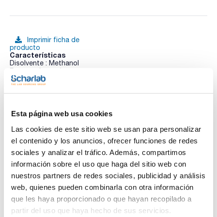
Imprimir ficha de
producto
Características
Disolvente : Methanol
Envase : Ampoule
Volumen : 1 mL
Ver más
Method: Volatile Organic Componds in Water. EPA Method
502.1 identifies volatile halogenated organic compounds, in
water, by purge and trap gas chromatography.
Esta página web usa cookies
EPA Method 502.2 is an enhanced and expanded version
502.1. It is a general purpose method for the identification
Las cookies de este sitio web se usan para personalizar
and measurement of purgeble volatile organic compounds in
Documentación técnica
finished drinking water, raw source water, or drinking water in
el contenido y los anuncios, ofrecer funciones de redes
any treatment stage.
sociales y analizar el tráfico. Además, compartimos
Composition:
TDS / Ficha técnica
COA
Bromomethane 2000µg/ml [74-83-9]
información sobre el uso que haga del sitio web con
Chloroethane 2000µg/ml [75-00-3]
Regístrate para
Regístrate para
nuestros partners de redes sociales, publicidad y análisis
Chloromethane 2000µg/ml [74-87-3]
descargas
descargas
Dichlorodifluoromethane 2000µg/ml [75-71-8]
web, quienes pueden combinarla con otra información
SDS/ Hoja de seguridad
Fluorotrichloromethane (Trichlorofluoromethane) 2000µg/ml
que les haya proporcionado o que hayan recopilado a
[75-69-4]
Regístrate para
Vinylchloride 2000µg/ml [75-01-4]
partir del uso que haya hecho de sus servicios.
descargas