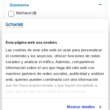
Disolvente
(1)
Methanol
Envase
(1)
Ampoule
Esta página web usa cookies
Volumen
Las cookies de este sitio web se usan para personalizar
(1)
1ml
el contenido y los anuncios, ofrecer funciones de redes
sociales y analizar el tráfico. Además, compartimos
información sobre el uso que haga del sitio web con
nuestros partners de redes sociales, publicidad y análisis
web, quienes pueden combinarla con otra información
Disolvente
Envase
Volumen
que les haya proporcionado o que hayan recopilado a
Methanol
Ampoule
1ml
partir del uso que haya hecho de sus servicios.
Referencia
Envase
Precio
CPAF890211
Comprar
x1ml
Mostrar detalles
Disponibilidad