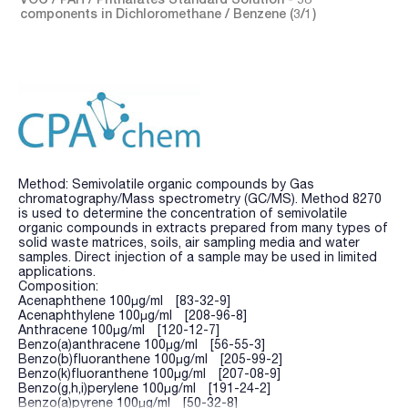
components in Dichloromethane / Benzene (3/1)
Method: Semivolatile organic compounds by Gas
chromatography/Mass spectrometry (GC/MS). Method 8270
is used to determine the concentration of semivolatile
organic compounds in extracts prepared from many types of
solid waste matrices, soils, air sampling media and water
samples. Direct injection of a sample may be used in limited
applications.
Composition:
Acenaphthene 100µg/ml [83-32-9]
Acenaphthylene 100µg/ml [208-96-8]
Anthracene 100µg/ml [120-12-7]
Benzo(a)anthracene 100µg/ml [56-55-3]
Benzo(b)fluoranthene 100µg/ml [205-99-2]
Benzo(k)fluoranthene 100µg/ml [207-08-9]
Benzo(g,h,i)perylene 100µg/ml [191-24-2]
Benzo(a)pyrene 100µg/ml [50-32-8]