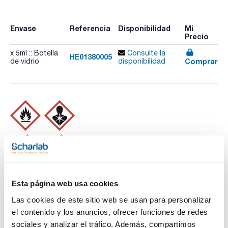
Envase
Referencia
Disponibilidad
Mi
Precio
x 5ml :: Botella
Consulte la
HE01380005
Comprar
de vidrio
disponibilidad
Imprimir ficha de
producto
Esta página web usa cookies
Características
Capacidad : x 5ml
Las cookies de este sitio web se usan para personalizar
- Sinónimos:
el contenido y los anuncios, ofrecer funciones de redes
- C7H16
Ver más
sociales y analizar el tráfico. Además, compartimos
- M = 100,21 g/mol