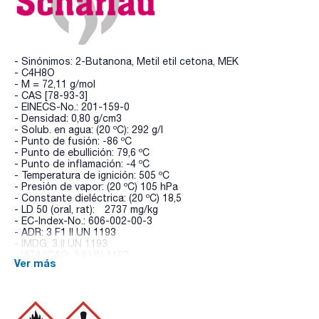
- Sinónimos: 2-Butanona, Metil etil cetona, MEK
- C4H8O
- M = 72,11 g/mol
- CAS [78-93-3]
- EINECS-No.: 201-159-0
- Densidad: 0,80 g/cm3
- Solub. en agua: (20 ºC): 292 g/l
- Punto de fusión: -86 ºC
- Punto de ebullición: 79,6 ºC
- Punto de inflamación: -4 ºC
- Temperatura de ignición: 505 ºC
- Presión de vapor: (20 ºC) 105 hPa
- Constante dieléctrica: (20 ºC) 18,5
- LD 50 (oral, rat): 2737 mg/kg
- EC-Index-No.: 606-002-00-3
- ADR: 3 F1 II UN 1193
- IMDG: 3 II UN 1193
- IATA/ICAO: 3 II UN 1193
Ver más
- Palabra de advertencia-GHS: Peligro
- Frases H-GHS : H225 - H319 - H336 - EUH066
- Frases P-GHS: P210 - P303+P361+P353 - P305+P351+P338
- P370+P378 - P405 - P501a
- Partida arancelaria: 2914 12 00 00