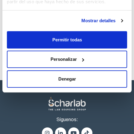
partir del uso que haya hecho de sus servicios.
Capacidad
x 5 ml
Mostrar detalles
Referencia
Envase
Precio
ME04550005
Comprar
x 5 ml :: Botella
de vidrio
Permitir todas
Disponibilidad
Ver stock
Personalizar
Denegar
Síguenos: