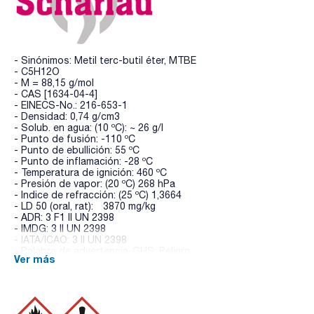
- Sinónimos: Metil terc-butil éter, MTBE
- C5H12O
- M = 88,15 g/mol
- CAS [1634-04-4]
- EINECS-No.: 216-653-1
- Densidad: 0,74 g/cm3
- Solub. en agua: (10 ºC): ~ 26 g/l
- Punto de fusión: -110 ºC
- Punto de ebullición: 55 ºC
- Punto de inflamación: -28 ºC
- Temperatura de ignición: 460 ºC
- Presión de vapor: (20 ºC) 268 hPa
- Indice de refracción: (25 ºC) 1,3664
- LD 50 (oral, rat): 3870 mg/kg
- ADR: 3 F1 II UN 2398
- IMDG: 3 II UN 2398
- IATA/ICAO: 3 II UN 2398
- Palabra de advertencia-GHS: Peligro
Ver más
- Frases H-GHS : H225 - H315
- Frases P-GHS: P210 - P241 - P303+P361+P353 -
P370+P378 - P405 - P501a
- Partida arancelaria: 2909 19 90 00
- Aspecto: Colourless clear liquid