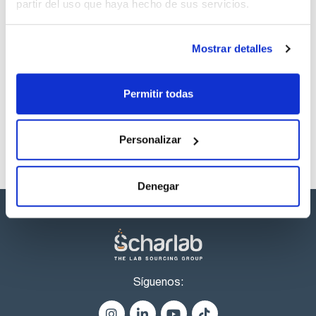
partir del uso que haya hecho de sus servicios.
Capacidad
x 5ml
Mostrar detalles
Referencia
Envase
Precio
ME05580005
Comprar
x 5ml :: Botella de
vidrio
Permitir todas
Disponibilidad
Ver stock
Personalizar
Denegar
Síguenos: