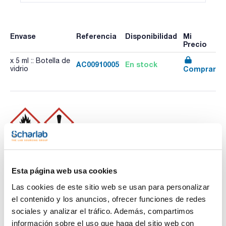
Envase
Referencia
Disponibilidad
Mi
Precio
x 5 ml :: Botella de
AC00910005
En stock
Comprar
vidrio
Imprimir ficha de
producto
Características
Capacidad : x 5 ml
Esta página web usa cookies
- Sinónimos: Ácido acético n-butil éster
Las cookies de este sitio web se usan para personalizar
- C6H12O2
el contenido y los anuncios, ofrecer funciones de redes
Ver más
- M = 116,16 g/mol
- CAS [123-86-4]
sociales y analizar el tráfico. Además, compartimos
- EINECS-No.: 204-658-1
información sobre el uso que haga del sitio web con
- Densidad: 0,88 g/cm3