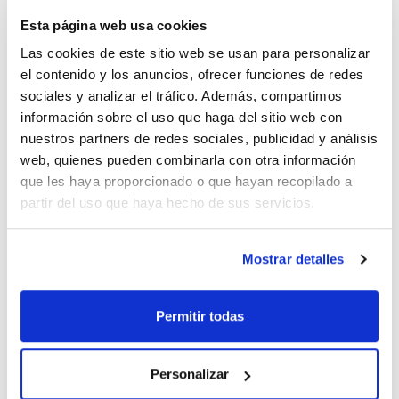
Esta página web usa cookies
Las cookies de este sitio web se usan para personalizar
el contenido y los anuncios, ofrecer funciones de redes
sociales y analizar el tráfico. Además, compartimos
Imprimir ficha de
información sobre el uso que haga del sitio web con
producto
Características
nuestros partners de redes sociales, publicidad y análisis
Capacidad : x 1 l
web, quienes pueden combinarla con otra información
- Br - / BrO3-
que les haya proporcionado o que hayan recopilado a
- Densidad: ~ 1,018 g/cm3
Ver más
- LD 50 (oral, rat): 321 mg/kg (toxic component)
partir del uso que haya hecho de sus servicios.
- Palabra de advertencia-GHS: Peligro
- Frases H-GHS : H350
- Frases P-GHS: P280 - P201 - P202 - P308+P313 - P405 -
Mostrar detalles
P501a
- Partida arancelaria: 3822 00 00 00
Documentación técnica
ESPECIFICACIONES
Permitir todas
factor: 0,995 - 1,005
TDS / Ficha técnica
COA
1 ml = 0,0078 g bromine Esta solución volumétrica se mide
Regístrate para
Regístrate para
con métodos potenciométricos usando solución patrón de
descargas
descargas
plata nitrato que también fue medida con patrón volumétrico
Personalizar
SDS/ Hoja de seguridad
de potasio cloruro de Scharlau Los patrones volumétricos