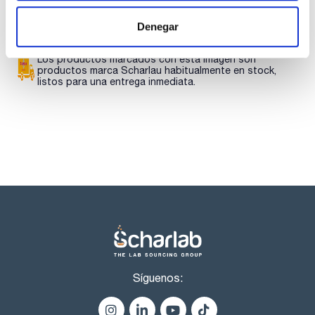
de Scharlau son directamente trazables al material de
Regístrate para
referencia(SRM) de NIST (National INstitute of Standards
descargas
and Technology,USA).
Denegar
Los productos marcados con esta imagen son
productos marca Scharlau habitualmente en stock,
listos para una entrega inmediata.
Síguenos: