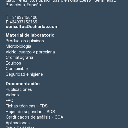
Gato Pérez, 33. Pol. Ind. Mas d’en Cisa E08181 Sentmenat,
Barcelona, España
T
+34937456400
F
+34937152765
consultas@scharlab.com
Material de laboratorio
Productos químicos
Microbiología
Vidrio, cuarzo y porcelana
Cromatografía
Equipos
Consumible
Seguridad e higiene
Documentación
Publicaciones
Videos
FAQ
Fichas técnicas - TDS
Hojas de seguridad - SDS
Certificados de análisis - COA
Aplicaciones