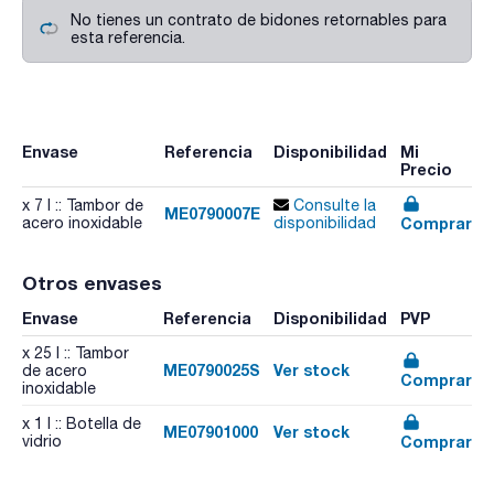
No tienes un contrato de bidones retornables para
esta referencia.
Envase
Referencia
Disponibilidad
Mi
Precio
x 7 l :: Tambor de
Consulte la
ME0790007E
Comprar
acero inoxidable
disponibilidad
Otros envases
Envase
Referencia
Disponibilidad
PVP
x 25 l :: Tambor
ME0790025S
Ver stock
de acero
Comprar
inoxidable
x 1 l :: Botella de
ME07901000
Ver stock
Comprar
vidrio