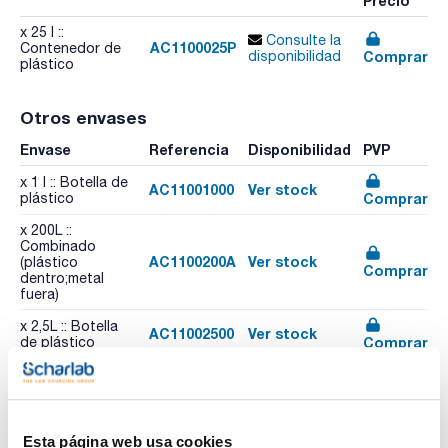
Precio
x 25 l ::
Consulte la
AC1100025P
Contenedor de
Comprar
disponibilidad
plástico
Otros envases
Envase
Referencia
Disponibilidad
PVP
x 1 l :: Botella de
AC11001000
Ver stock
Comprar
plástico
x 200L ::
Combinado
AC1100200A
Ver stock
(plástico
Comprar
dentro;metal
fuera)
x 2,5L :: Botella
AC11002500
Ver stock
Comprar
de plástico
Esta página web usa cookies