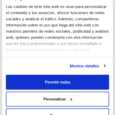
Las cookies de este sitio web se usan para personalizar
Imprimir ficha de
el contenido y los anuncios, ofrecer funciones de redes
producto
sociales y analizar el tráfico. Además, compartimos
Características
Capacidad : x 25 l
información sobre el uso que haga del sitio web con
nuestros partners de redes sociales, publicidad y análisis
- Sinónimos:
- H3PO4
web, quienes pueden combinarla con otra información
Ver más
- M = 98,00 g/mol
que les haya proporcionado o que hayan recopilado a
- CAS [7664-38-2]
- EINECS-No.: 231-633-2
partir del uso que haya hecho de sus servicios.
- Densidad: 1,71 g/cm3
- Solub. en agua: (20 ºC): miscible
- Punto de fusión: ~ 21 ºC
Documentación técnica
- Punto de ebullición: ~ 158 ºC
Mostrar detalles
- Presión de vapor: (25 ºC) 2,2 hPa
- LD 50 (oral, rat): 1530 mg/kg (anhydrous substance)
TDS / Ficha técnica
COA
- EC-Index-No.: 015-011-00-6
- ADR: 8 C1 III UN 1805
Permitir todas
Regístrate para
Regístrate para
- IMDG: 8 III UN 1805
descargas
descargas
- IATA/ICAO: 8 III UN 1805
SDS/ Hoja de seguridad
- Palabra de advertencia-GHS: Peligro
- Frases H-GHS : H290 - H302 - H314
Personalizar
Regístrate para
- Frases P-GHS: P280 - P303+P361+P353 - P305+P351+P338
descargas
- P310 - P405 - P501a -
- Partida arancelaria: 2809200000