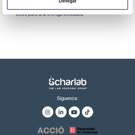
Denegar
ESPECIFICACIONES
Los productos marcados con esta imagen son
contenido (acidimétrico) : 85,0 - 90,0 % m/m
productos marca Scharlau habitualmente en stock,
Identificación A (EP): pasa test
listos para una entrega inmediata.
apariencia de la solución : pasa test
color (Hazen): max. 10
insoluble en agua : max. 0,001 %
ácidos volátiles (como CH3COOH): max. 0,001 %
cloruros (Cl): max. 0,0003 %
nitratos (NO3): max . 0,0005 %
ácido hipofosforoso y ácido fosforoso : pasa test
sulfatos (SO4) : max. 0,003 %
antimonio (Sb): max. 20 ppm
arsénico (As): max. 1 ppm
cadmio (Cd): max. 5 ppm
calcio (Ca): max. 0,002 %
cobre (Cu): max. 5 ppm
metales pesados ( como Pb) : max. 0,001 %
hierro (Fe): max. 0,001 %
plomo (Pb): max. 0,001 %
magnesio (Mg): max. 20 ppm
Síguenos:
manganeso (Mn): max. 0,5 ppm
niquel (Ni): max. 5 ppm
potasio (K): max. 50 ppm
sodio (Na): max. 0,025 %
cinc (Zn): max. 2 ppm
sustancias precipitadas con amoníaco : pasa test
sustancias reductoras KMnO4 : pasa test