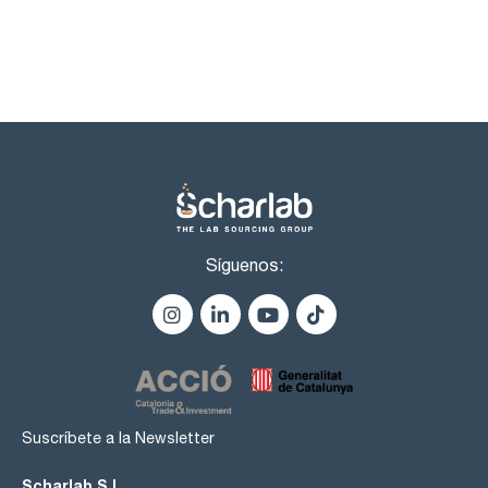
ESPECIFICACIONES
contenido (G.C.): min. 99,5 %
identidad (IR-spectrum): pasa test
acidez: pasa test
n-butyraldehido (G.C.): max. 0,1 %
2-butanol (G.C.): max. 0,1 %
isobutil alcohol: max. 0,1 %
butil éter : max. 0,2 %
materia no volátil : max. 0,004 %
agua (K.F.): max. 0,1 %
Síguenos:
Suscríbete a la Newsletter
Scharlab S.L.