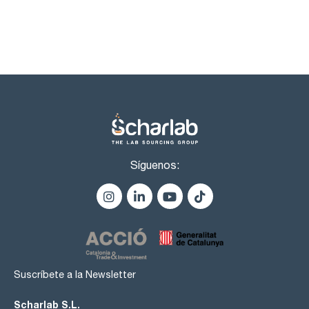
Identificación acetatos: pasa test
Identificación A (EP): pasa test
apariencia: clara e incolora
punto de congelación : min. 15,6 ºC
cloruros (Cl): max. 25 mg/L
cloruros (Cl): pasa test
sulfatos (SO4) : max. 50 mg/L
sulfatos (SO4) : pasa test
hierro (Fe): max. 5 ppm
sustancias facilmente oxidables : pasa test
sustancias reducibles: pasa test
límite de residuo no volátil: max. 0,005 % m/V
Síguenos:
Suscríbete a la Newsletter
Scharlab S.L.