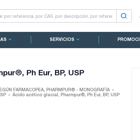
CAS
SERVICIOS
PROMOCI
rmpur®, Ph Eur, BP, USP
EGÚN FARMACOPEA, PHARMPUR® - MONOGRAFÍA
USP
Ácido acético glacial, Pharmpur®, Ph Eur, BP, USP