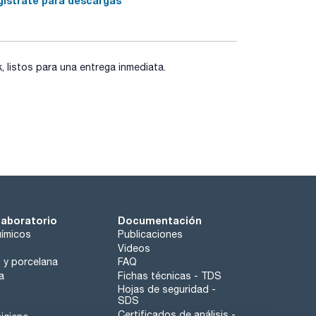
gístrate para descargas
listos para una entrega inmediata.
- P310 - P370+P378 - P405 - P501a
laboratorio
Documentación
ímicos
Publicaciones
Videos
o y porcelana
FAQ
a
Fichas técnicas - TDS
Hojas de seguridad -
SDS
Certificados de análisis -