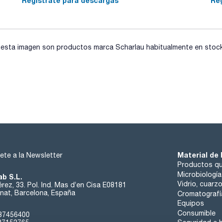
Regístrate para descargas
Re
- LD 50 (oral, rat): 3310 mg/kg
- EC-Index-No.: 607-002-00-6
- ADR: 8 CF1 II UN 2789
- IMDG: 8 II UN 2789
- IATA/ICAO: 8 II UN 2789
- Palabra de advertencia-GHS: Peligro
sta imagen son productos marca Scharlau habitualmente en stock, 
- Frases H-GHS : H314 - H226
- Frases P-GHS: P210 - P303+P361+P353 - P305+P351+P338 
- Partida arancelaria: 2915 21 00 10
ESPECIFICACIONES
contenido (acidimétrico) : 99,5 - 100,5 %
Identificación acetatos: pasa test
Identificación A (EP): pasa test
apariencia: clara e incolora
punto de congelación : min. 15,6 ºC
cloruros (Cl): max. 25 mg/L
cloruros (Cl): pasa test
sulfatos (SO4) : max. 50 mg/L
Material de 
ete a la Newsletter
sulfatos (SO4) : pasa test
hierro (Fe): max. 5 ppm
Productos qu
sustancias facilmente oxidables : pasa test
Microbiología
ab S.L.
sustancias reducibles: pasa test
Vidrio, cuarz
rez, 33. Pol. Ind. Mas d’en Cisa E08181
límite de residuo no volátil: max. 0,005 % m/V
at, Barcelona, España
Cromatografí
Equipos
Consumible
37456400