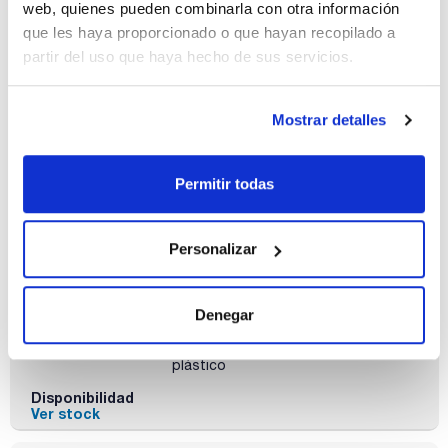
web, quienes pueden combinarla con otra información
Referencia
Envase
Precio
que les haya proporcionado o que hayan recopilado a
AC07201000
Comprar
x 1 kg :: Botella
partir del uso que haya hecho de sus servicios.
de plástico
Disponibilidad
Ver stock
Mostrar detalles
Permitir todas
Personalizar
Capacidad
x 5 kg
Denegar
Referencia
Envase
Precio
AC0720005P
Comprar
x 5 kg ::
Contenedor de
plástico
Disponibilidad
Ver stock