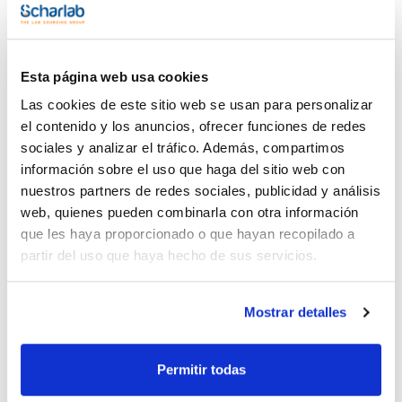
Esta página web usa cookies
Las cookies de este sitio web se usan para personalizar
el contenido y los anuncios, ofrecer funciones de redes
sociales y analizar el tráfico. Además, compartimos
información sobre el uso que haga del sitio web con
nuestros partners de redes sociales, publicidad y análisis
Imprimir ficha de
web, quienes pueden combinarla con otra información
producto
que les haya proporcionado o que hayan recopilado a
Características
Capacidad : x 25 kg
partir del uso que haya hecho de sus servicios.
- S
- M = 32,06 g/mol
Ver más
- CAS [7704-34-9]
Mostrar detalles
- EINECS-No.: 231-722-6
- Solub. en agua: (20 ºC): almost insoluble
- Punto de fusión: 113 - 119 ºC
- Punto de ebullición: 444 ºC
Permitir todas
- Punto de inflamación: 160 ºC
Documentación técnica
- Temperatura de ignición: 235 ºC (dust)