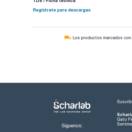
TDS / Ficha técnica
Regístrate para descargas
Los productos marcados con e
Suscríb
Scharl
Gato Pé
Sentmen
Síguenos: