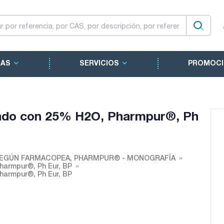
CAS
SERVICIOS
PROMOCI
tado con 25% H2O, Pharmpur®, Ph
EGÚN FARMACOPEA, PHARMPUR® - MONOGRAFÍA
harmpur®, Ph Eur, BP
harmpur®, Ph Eur, BP