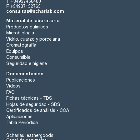
T
+34937456400
F
+34937152765
consultas@scharlab.com
Material de laboratorio
Productos químicos
Microbiología
Vidrio, cuarzo y porcelana
Cromatografía
Equipos
Consumible
Seguridad e higiene
Documentación
Publicaciones
Videos
FAQ
Fichas técnicas - TDS
Hojas de seguridad - SDS
Certificados de análisis - COA
Aplicaciones
Tabla Periódica
Scharlau leathergoods