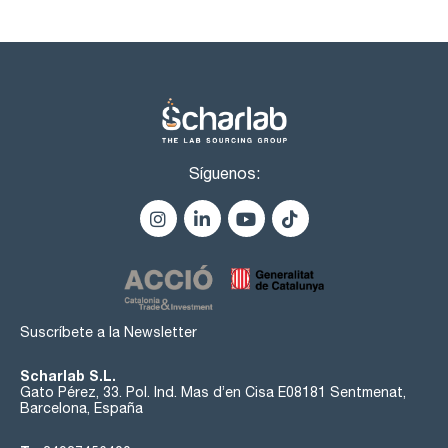
densidad (20º/20º): 0,790 - 0,793
densidad (15,56ºC/15,56ºC): max. 0,7962
apariencia: clara e incolora
claridad de la solución: pasa test
color de la solución: pasa test
acidez o alcalinidad : pasa test
color (Hazen): max. 10
acetaldehido + acetal (como CH3CHO): max. 10 ppm
benceno (G.C.): max. 2 ppm
metanol (G.C.): max. 200 ppm
Síguenos:
total de otras impurezas (G.C.): max. 300 ppm
forma cualitativa del espectro UV/VIS (EP): pasa test
materia no volátil : max. 25 ppm
absorbancia en una celda de 5,0 cm a 240 nm: max. 0,40
entre 250 nm y 260 nm: max. 0,30
entre 270 nm y 340 nm: max. 0,10
Suscríbete a la Newsletter
Scharlab S.L.
Gato Pérez, 33. Pol. Ind. Mas d’en Cisa E08181 Sentmenat,
Barcelona, España