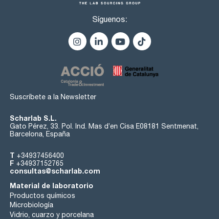
resíduo de calcinación : max. 0,1 %
pérdida por secado (105 °C, 2 h): max. 0,2 %
Síguenos:
Suscríbete a la Newsletter
Scharlab S.L.
Gato Pérez, 33. Pol. Ind. Mas d’en Cisa E08181 Sentmenat,
Barcelona, España
T
+34937456400
F
+34937152765
consultas@scharlab.com
Material de laboratorio
Productos químicos
Microbiología
Vidrio, cuarzo y porcelana