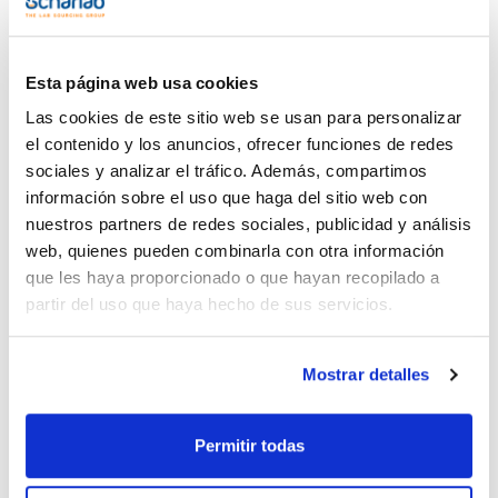
Esta página web usa cookies
Las cookies de este sitio web se usan para personalizar
el contenido y los anuncios, ofrecer funciones de redes
sociales y analizar el tráfico. Además, compartimos
información sobre el uso que haga del sitio web con
nuestros partners de redes sociales, publicidad y análisis
Imprimir ficha de
producto
web, quienes pueden combinarla con otra información
Características
que les haya proporcionado o que hayan recopilado a
Capacidad : x 250 g
partir del uso que haya hecho de sus servicios.
- Sinónimos: Ácido aminoacético, Glicocola
- C2H5NO2
Ver más
- M = 75,07 g/mol
- CAS [56-40-6]
Mostrar detalles
- EINECS-No.: 200-272-2
- Solub. en agua: (20 ºC): 225 g/l
- Punto de fusión: 232 - 236 ºC (decomposes)
- LD 50 (oral, rat): 7930 mg/kg
Permitir todas
Documentación técnica
- Partida arancelaria: 2922 49 85 17
ESPECIFICACIONES