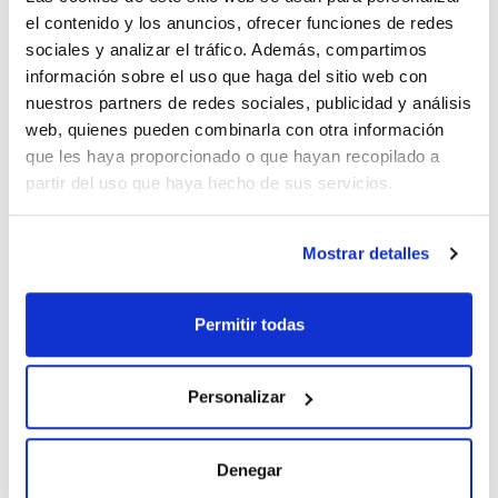
el contenido y los anuncios, ofrecer funciones de redes
sociales y analizar el tráfico. Además, compartimos
Capacidad
x 1 kg
información sobre el uso que haga del sitio web con
nuestros partners de redes sociales, publicidad y análisis
Referencia
Envase
Precio
PO01091000
Comprar
web, quienes pueden combinarla con otra información
x 1 kg :: Botella
de plástico
que les haya proporcionado o que hayan recopilado a
partir del uso que haya hecho de sus servicios.
Disponibilidad
Ver stock
Mostrar detalles
Permitir todas
Capacidad
x 25 kg
Personalizar
Referencia
Envase
Precio
PO0109025P
Comprar
x 25 kg ::
Denegar
Contenedor de
plástico