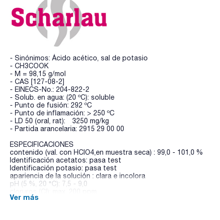
- Sinónimos: Ácido acético, sal de potasio
- CH3COOK
- M = 98,15 g/mol
- CAS [127-08-2]
- EINECS-No.: 204-822-2
- Solub. en agua: (20 ºC): soluble
- Punto de fusión: 292 ºC
- Punto de inflamación: > 250 ºC
- LD 50 (oral, rat): 3250 mg/kg
- Partida arancelaria: 2915 29 00 00
ESPECIFICACIONES
contenido (val. con HClO4,en muestra seca) : 99,0 - 101,0 %
Identificación acetatos: pasa test
Identificación potasio: pasa test
apariencia de la solución : clara e incolora
pH (5 %, 20 °C): 7,5 - 9,0
cloruros (Cl): max. 200 ppm
Ver más
sulfatos (SO4) : max. 200 ppm
hierro (Fe): max. 20 ppm
sodio (Na): max. 0,5 %