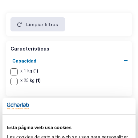
sustancias reducibles: pasa test
pérdida por secado (105 ºC): max. 3,0 %
Limpiar filtros
Características
Capacidad
(1)
x 1 kg
(1)
x 25 kg
Esta página web usa cookies
Las cookies de este sitio web se usan para personalizar