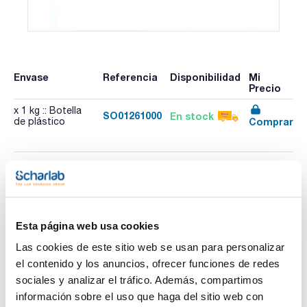
Envase
Referencia
Disponibilidad
Mi
Precio
x 1 kg :: Botella
SO01261000
En stock
Comprar
de plástico
Imprimir ficha de
producto
Características
Capacidad : x 1 kg
Esta página web usa cookies
- C7H5NaO2
Las cookies de este sitio web se usan para personalizar
- M = 144,11 g/mol
Ver más
- CAS [532-32-1]
el contenido y los anuncios, ofrecer funciones de redes
- EINECS-No.: 208-534-8
sociales y analizar el tráfico. Además, compartimos
- Solub. en agua: (20 ºC): ~ 660 g/l
- Punto de fusión: 410 - 430 ºC
información sobre el uso que haga del sitio web con
- Punto de inflamación: > 100 ºC