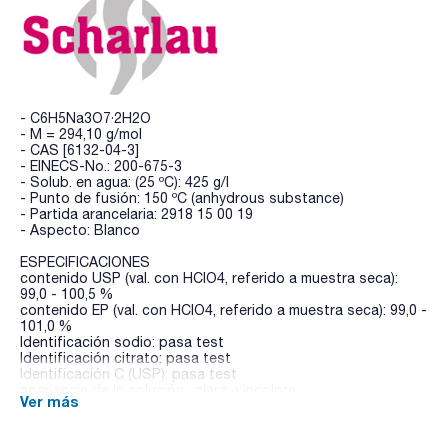
- C6H5Na3O7·2H2O
- M = 294,10 g/mol
- CAS [6132-04-3]
- EINECS-No.: 200-675-3
- Solub. en agua: (25 ºC): 425 g/l
- Punto de fusión: 150 ºC (anhydrous substance)
- Partida arancelaria: 2918 15 00 19
- Aspecto: Blanco
ESPECIFICACIONES
contenido USP (val. con HClO4, referido a muestra seca):
99,0 - 100,5 %
contenido EP (val. con HClO4, referido a muestra seca): 99,0 -
101,0 %
Identificación sodio: pasa test
Identificación citrato: pasa test
Identificación C (USP): pasa test
apariencia de la solución : clara e incolora
Ver más
acidez o alcalinidad : pasa test
alcalinidad : pasa test
cloruros (Cl): max. 50 ppm