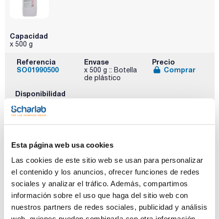
Capacidad
x 500 g
Referencia
Envase
Precio
SO01990500
Comprar
x 500 g :: Botella
de plástico
Disponibilidad
Ver stock
Esta página web usa cookies
Las cookies de este sitio web se usan para personalizar
el contenido y los anuncios, ofrecer funciones de redes
sociales y analizar el tráfico. Además, compartimos
información sobre el uso que haga del sitio web con
Capacidad
x 1 kg
nuestros partners de redes sociales, publicidad y análisis
web, quienes pueden combinarla con otra información