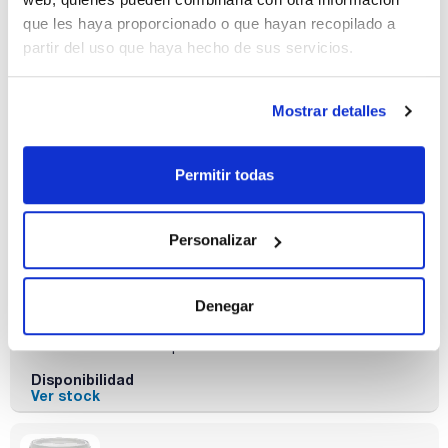
Referencia
Envase
Precio
SO01991000
Comprar
que les haya proporcionado o que hayan recopilado a
x 1 kg :: Botella
de plástico
partir del uso que haya hecho de sus servicios.
Disponibilidad
Ver stock
Mostrar detalles
Permitir todas
Personalizar
Capacidad
x 5 kg
Referencia
Envase
Precio
Denegar
SO0199005P
Comprar
x 5 kg ::
Contenedor de
plástico
Disponibilidad
Ver stock