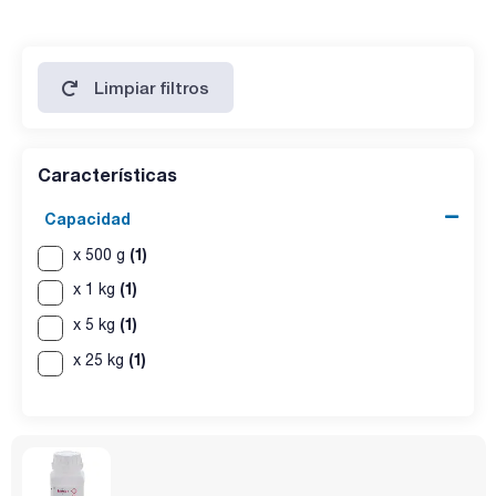
oxalatos (C2O4): max. 300 ppm
sulfatos (SO4) : max. 150 ppm
tartratos (C4O6): pasa test
sustancias carbonizables con H2SO4: pasa test
agua (K.F.): 11,0 - 13,0 %
Limpiar filtros
perdida por secado (180 ºC, 18h): 10,0 - 13,0 %
Características
Capacidad
(1)
x 500 g
(1)
x 1 kg
(1)
x 5 kg
(1)
x 25 kg