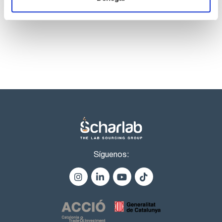
sulfatos (SO4) : max. 150 ppm
productos marca Scharlau habitualmente en stock,
tartratos (C4O6): pasa test
listos para una entrega inmediata.
sustancias carbonizables con H2SO4: pasa test
agua (K.F.): 11,0 - 13,0 %
perdida por secado (180 ºC, 18h): 10,0 - 13,0 %
Síguenos: