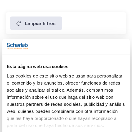
Identificación IR: pasa test
densidad (25º/25º): 1,120 - 1,128
densidad (20º/20º): 1,120 - 1,130
n 20/D: 1,482 - 1,485
apariencia de la solución : clara e incolora
Limpiar filtros
inpureza A: max. 0,1 %
inpureza B: max. 0,5 %
impureza C: max. 24 ppb
inpurezas totales: max. 1,0 %
Características
límite de indiferencia: max. 0,05 %
resíduo de calcinación : max. 0,05 %
Capacidad
agua (K.F.): max. 0,5 %
Esta página web usa cookies
(1)
x 1 l
Las cookies de este sitio web se usan para personalizar
el contenido y los anuncios, ofrecer funciones de redes
sociales y analizar el tráfico. Además, compartimos
información sobre el uso que haga del sitio web con
nuestros partners de redes sociales, publicidad y análisis
web, quienes pueden combinarla con otra información
que les haya proporcionado o que hayan recopilado a
partir del uso que haya hecho de sus servicios.
Capacidad
x 1 l