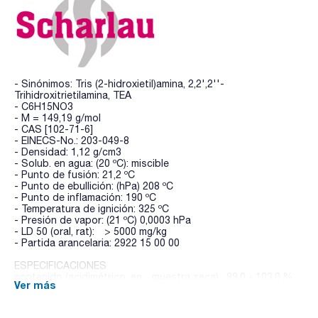
- Sinónimos: Tris (2-hidroxietil)amina, 2,2',2''-
Trihidroxitrietilamina, TEA
- C6H15NO3
- M = 149,19 g/mol
- CAS [102-71-6]
- EINECS-No.: 203-049-8
- Densidad: 1,12 g/cm3
- Solub. en agua: (20 ºC): miscible
- Punto de fusión: 21,2 ºC
- Punto de ebullición: (hPa) 208 ºC
- Punto de inflamación: 190 ºC
- Temperatura de ignición: 325 ºC
- Presión de vapor: (21 ºC) 0,0003 hPa
- LD 50 (oral, rat): > 5000 mg/kg
- Partida arancelaria: 2922 15 00 00
ESPECIFICACIONES
contenido (acidimétrico, en muestra seca) : 99,0 - 103,0 %
Ver más
Identificación C (EP): pasa test
Identificación C (USP): pasa test
Identificación D (EP)/B (USP) : pasa test