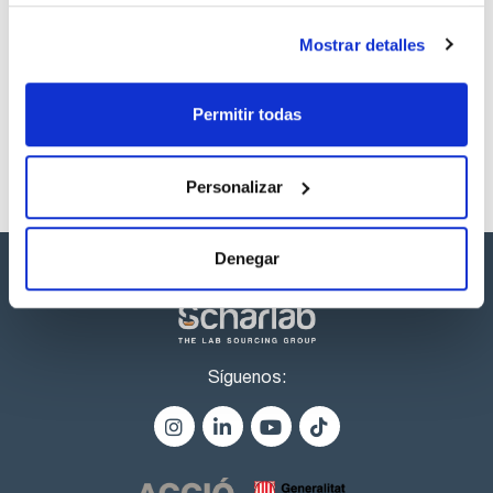
Referencia
Envase
Precio
Mostrar detalles
TR02021000
Comprar
x 1 l :: Botella de
vidrio
Disponibilidad
Permitir todas
Ver stock
Personalizar
Denegar
Síguenos: