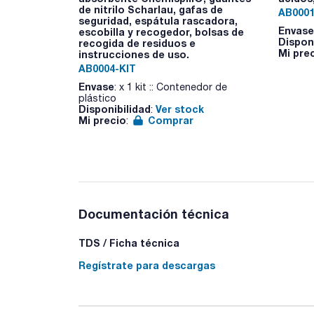
de nitrilo Scharlau, gafas de
AB0001
seguridad, espátula rascadora,
Envase
escobilla y recogedor, bolsas de
Dispon
recogida de residuos e
Mi pre
instrucciones de uso.
AB0004-KIT
Envase
: x 1 kit :: Contenedor de
plástico
Disponibilidad
Ver stock
:
Mi precio
Comprar
:
Documentación técnica
TDS / Ficha técnica
Regístrate para descargas