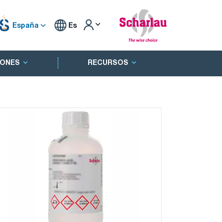
España
Es
ONES
RECURSOS