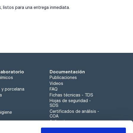
listos para una entrega inmediata.
laboratorio
Documentación
ímicos
Publicaciones
Videos
o y porcelana
FAQ
a
Fichas técnicas - TDS
Hojas de seguridad -
SDS
Certificados de análisis -
igiene
COA
Aplicaciones
Tabla Periódica