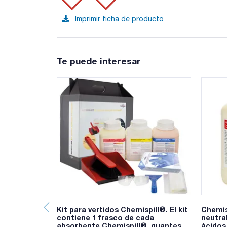
Imprimir ficha de producto
Te puede interesar
Kit para vertidos Chemispill®. El kit
Chemis
contiene 1 frasco de cada
neutra
absorbente Chemispill®, guantes
ácidos