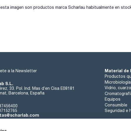
sta imagen son productos marca Scharlau habitualmente en stock, 
Material de 
ete a la Newsletter
Productos qu
Microbiología
ab S.L.
Vidrio, cuarz
rez, 33. Pol. Ind. Mas d’en Cisa E08181
at, Barcelona, España
Cromatografí
Equipos
Consumible
37456400
37152765
Seguridad e h
tas@scharlab.com
ies