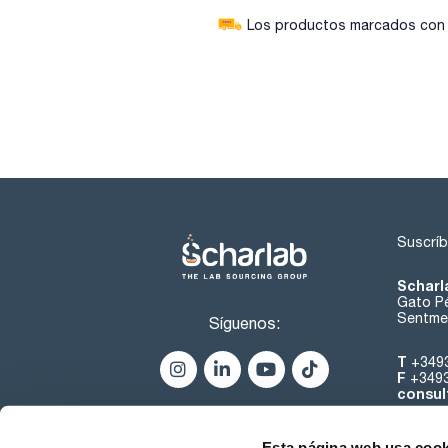
Los productos marcados con e
Suscríb
Scharl
Gato Pé
Sentmen
Síguenos:
T
+349
F
+349
consul
Esta página web usa cook