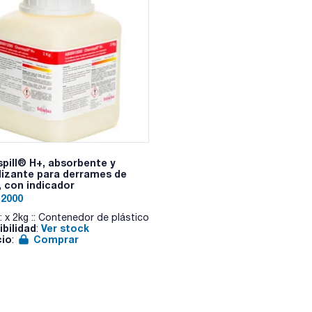
- Frases P-GHS: P210 - P303+P361+P353 - P305+P351+P338 
- Partida arancelaria: 2808 00 00 00
ESPECIFICACIONES
contenido (acidimétrico) : 68,0 - 70,0 %
apariencia: clara e incolora
color (APHA): max. 10
cloruros (Cl): max. 0,5 ppm
sulfatos (SO4): max. 1 ppm
arsénico (As): max. 0,01 ppm
cobre (Cu): max. 0,1 ppm
metales pesados ( como Pb) : max. 0,2 ppm
hierro (Fe): max. 0,2 ppm
plomo (Pb): max. 0,1 ppm
pill® H+, absorbente y
resíduo de calcinación : max. 5 ppm
lizante para derrames de
cenizas sulfatadas: max. 0,001 %
, con indicador
2000
: x 2kg :: Contenedor de plástico
ibilidad
Ver stock
:
cio
Comprar
: