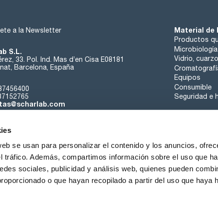
Material de 
ete a la Newsletter
Productos qu
Microbiología
ab S.L.
Vidrio, cuarz
rez, 33. Pol. Ind. Mas d’en Cisa E08181
at, Barcelona, España
Cromatografí
Equipos
Consumible
37456400
37152765
Seguridad e h
tas@scharlab.com
ies
web se usan para personalizar el contenido y los anuncios, ofrec
el tráfico. Además, compartimos información sobre el uso que ha
edes sociales, publicidad y análisis web, quienes pueden combin
nosotros
Eventos
Contacta
Noticias
Trabaja con nos
proporcionado o que hayan recopilado a partir del uso que haya
iciones de venta
Política de cookies
Política de privacidad