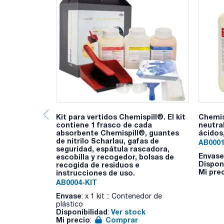
Kit para vertidos Chemispill®. El kit
Chemis
contiene 1 frasco de cada
neutra
absorbente Chemispill®, guantes
ácidos
de nitrilo Scharlau, gafas de
AB0001
seguridad, espátula rascadora,
Envase
escobilla y recogedor, bolsas de
Dispon
recogida de residuos e
Mi pre
instrucciones de uso.
AB0004-KIT
Envase
: x 1 kit :: Contenedor de
plástico
Disponibilidad
Ver stock
:
Mi precio
Comprar
: