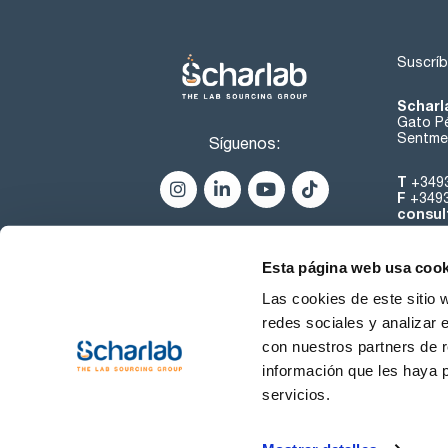
Suscríb
Scharl
Gato Pé
Sentmen
Síguenos:
T
+349
F
+349
consul
Esta página web usa cook
Las cookies de este sitio 
redes sociales y analizar 
con nuestros partners de r
Sobre 
información que les haya 
servicios.
Condiciones de uso
Cond