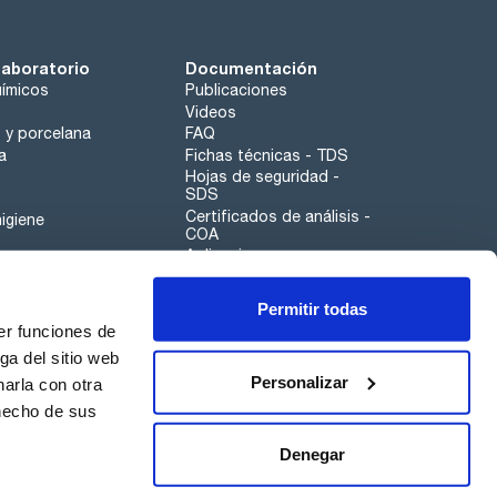
laboratorio
Documentación
ímicos
Publicaciones
Videos
o y porcelana
FAQ
a
Fichas técnicas - TDS
Hojas de seguridad -
SDS
Certificados de análisis -
igiene
COA
Aplicaciones
Tabla Periódica
Permitir todas
Scharlau leathergoods
er funciones de
Canal de denuncias
ga del sitio web
Personalizar
arla con otra
otros
 hecho de sus
Calidad
Sostenibilidad
Denegar