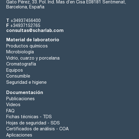
Gato Pérez, 33. Pol. Ind. Mas d’en Cisa E08181 Sentmenat,
Barcelona, España
T
+34937456400
F
+34937152765
consultas@scharlab.com
Material de laboratorio
Productos químicos
Microbiología
Vidrio, cuarzo y porcelana
Cromatografía
Equipos
Consumible
Seguridad e higiene
Documentación
Publicaciones
Videos
FAQ
Fichas técnicas - TDS
Hojas de seguridad - SDS
Certificados de análisis - COA
Aplicaciones