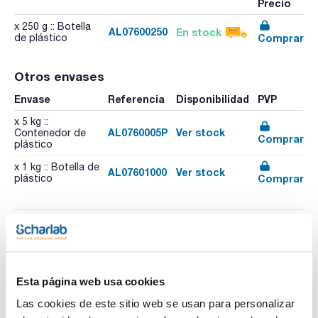
Precio
x 250 g :: Botella
AL07600250
En stock
Comprar
de plástico
Otros envases
Envase
Referencia
Disponibilidad
PVP
x 5 kg ::
AL0760005P
Ver stock
Contenedor de
Comprar
plástico
x 1 kg :: Botella de
AL07601000
Ver stock
Comprar
plástico
Esta página web usa cookies
Imprimir ficha de
producto
Las cookies de este sitio web se usan para personalizar
Características