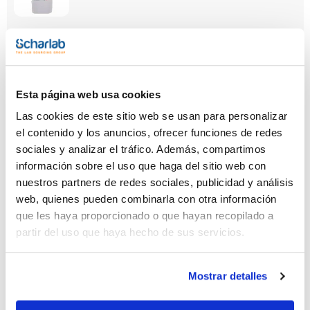
Capacidad
x 500 g
Referencia
Envase
Precio
CA02110500
Comprar
x 500 g :: Botella
Esta página web usa cookies
de plástico
Las cookies de este sitio web se usan para personalizar
Disponibilidad
el contenido y los anuncios, ofrecer funciones de redes
Ver stock
sociales y analizar el tráfico. Además, compartimos
información sobre el uso que haga del sitio web con
nuestros partners de redes sociales, publicidad y análisis
web, quienes pueden combinarla con otra información
que les haya proporcionado o que hayan recopilado a
partir del uso que haya hecho de sus servicios.
Capacidad
Mostrar detalles
x 1 kg
Referencia
Envase
Precio