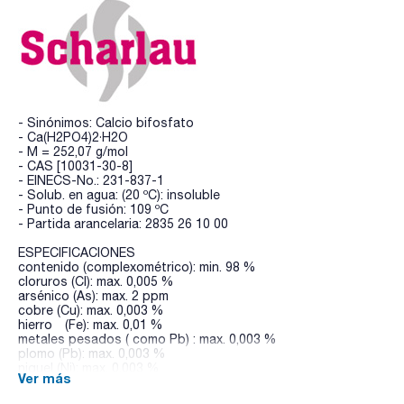
- Sinónimos: Calcio bifosfato
- Ca(H2PO4)2·H2O
- M = 252,07 g/mol
- CAS [10031-30-8]
- EINECS-No.: 231-837-1
- Solub. en agua: (20 ºC): insoluble
- Punto de fusión: 109 ºC
- Partida arancelaria: 2835 26 10 00
ESPECIFICACIONES
contenido (complexométrico): min. 98 %
cloruros (Cl): max. 0,005 %
arsénico (As): max. 2 ppm
cobre (Cu): max. 0,003 %
hierro (Fe): max. 0,01 %
metales pesados ( como Pb) : max. 0,003 %
plomo (Pb): max. 0,003 %
niquel (Ni): max. 0,003 %
Ver más