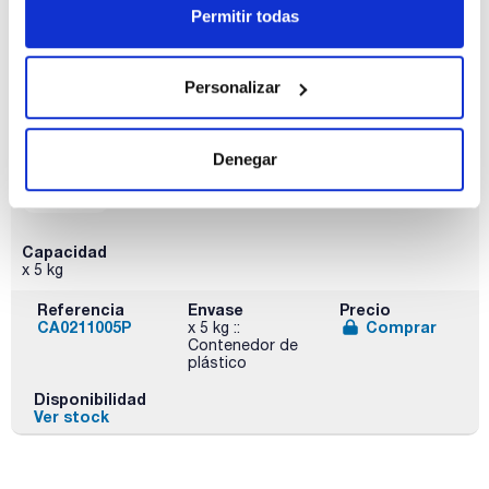
CA02111000
Comprar
x 1 kg :: Botella
Permitir todas
de plástico
Disponibilidad
Ver stock
Personalizar
Denegar
Capacidad
x 5 kg
Referencia
Envase
Precio
CA0211005P
Comprar
x 5 kg ::
Contenedor de
plástico
Disponibilidad
Ver stock