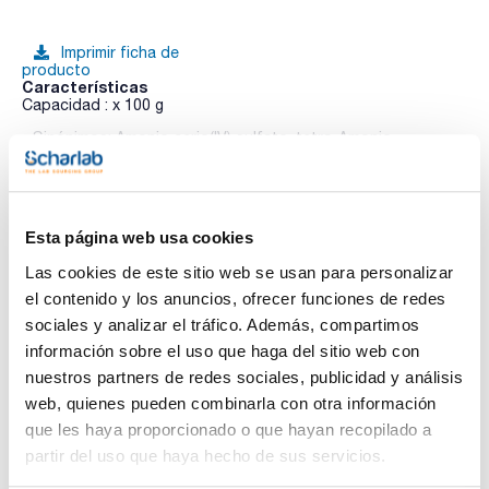
Imprimir ficha de
producto
Características
Capacidad : x 100 g
- Sinónimos: Amonio cerio(IV) sulfato, tetra-Amonio
tetrasulfatocerato (IV)
Ver más
- (NH4)4[Ce(SO4)4]·2H2O
- M = 632,56 g/mol
- CAS [10378-47-9]
- EINECS-No.: 231-567-4
Esta página web usa cookies
- Solub. en agua: (20 ºC): hydrolysis reaction
- Partida arancelaria: 2846 10 00 90
Documentación técnica
Las cookies de este sitio web se usan para personalizar
ESPECIFICACIONES
el contenido y los anuncios, ofrecer funciones de redes
contenido (oxidimétrico) : min. 95 %
TDS / Ficha técnica
COA
sociales y analizar el tráfico. Además, compartimos
información sobre el uso que haga del sitio web con
Regístrate para
Regístrate para
descargas
descargas
nuestros partners de redes sociales, publicidad y análisis
SDS/ Hoja de seguridad
web, quienes pueden combinarla con otra información
Regístrate para
que les haya proporcionado o que hayan recopilado a
descargas
partir del uso que haya hecho de sus servicios.