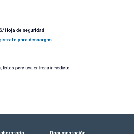
/ Hoja de seguridad
- P310 - P405 - P501a
gístrate para descargas
listos para una entrega inmediata.
laboratorio
Documentación