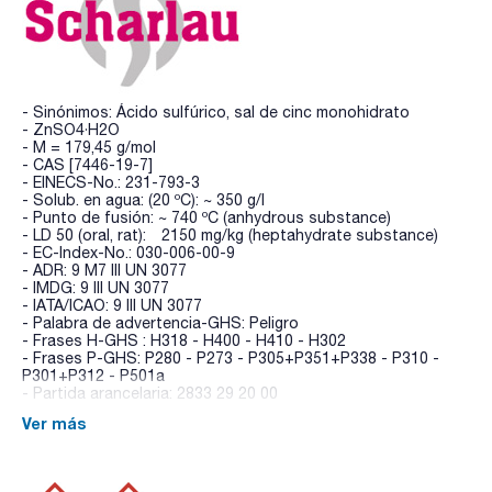
- Sinónimos: Ácido sulfúrico, sal de cinc monohidrato
- ZnSO4·H2O
- M = 179,45 g/mol
- CAS [7446-19-7]
- EINECS-No.: 231-793-3
- Solub. en agua: (20 ºC): ~ 350 g/l
- Punto de fusión: ~ 740 ºC (anhydrous substance)
- LD 50 (oral, rat): 2150 mg/kg (heptahydrate substance)
- EC-Index-No.: 030-006-00-9
- ADR: 9 M7 III UN 3077
- IMDG: 9 III UN 3077
- IATA/ICAO: 9 III UN 3077
- Palabra de advertencia-GHS: Peligro
- Frases H-GHS : H318 - H400 - H410 - H302
- Frases P-GHS: P280 - P273 - P305+P351+P338 - P310 -
P301+P312 - P501a
- Partida arancelaria: 2833 29 20 00
Ver más
ESPECIFICACIONES
contenido (complexométrico): min. 98 %
pH (5 %, H2O): 4,4 - 6,0