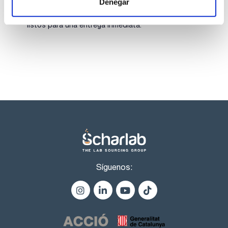
Denegar
contenido (complexométrico): 99,0 - 102,0 %
Los productos marcados con esta imagen son
identidad (IR-spectrum): pasa test
productos marca Scharlau habitualmente en stock,
insoluble en agua : max. 0,005 %
listos para una entrega inmediata.
cloruros (Cl): max. 0,002 %
sulfatos (SO4) : max. 0,005 %
amonio (NH4): max. 0,05 %
calcio (Ca): max. 0,005 %
cobre (Cu): max. 0,001 %
hierro (Fe): max. 0,001 %
plomo (Pb): max. 0,001 %
magnesio (Mg): max. 0,005 %
manganeso (Mn): max. 0,005 %
niquel (Ni): max. 0,001 %
potasio (K): max. 0,01 %
sodio (Na): max. 0,05 %
cinc (Zn): max. 0,005 %
Síguenos: