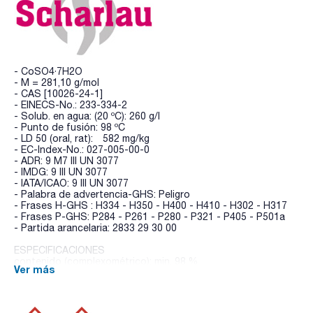
- CoSO4·7H2O
- M = 281,10 g/mol
- CAS [10026-24-1]
- EINECS-No.: 233-334-2
- Solub. en agua: (20 ºC): 260 g/l
- Punto de fusión: 98 ºC
- LD 50 (oral, rat): 582 mg/kg
- EC-Index-No.: 027-005-00-0
- ADR: 9 M7 III UN 3077
- IMDG: 9 III UN 3077
- IATA/ICAO: 9 III UN 3077
- Palabra de advertencia-GHS: Peligro
- Frases H-GHS : H334 - H350 - H400 - H410 - H302 - H317
- Frases P-GHS: P284 - P261 - P280 - P321 - P405 - P501a
- Partida arancelaria: 2833 29 30 00
ESPECIFICACIONES
contenido (complexométrico): min. 98 %
Ver más
pH (5 %, H2O): min. 3
compuestos de nitrógeno (como N): max. 0,01 %
cloruros (Cl): max. 0,005 %
cobre (Cu): max. 0,005 %