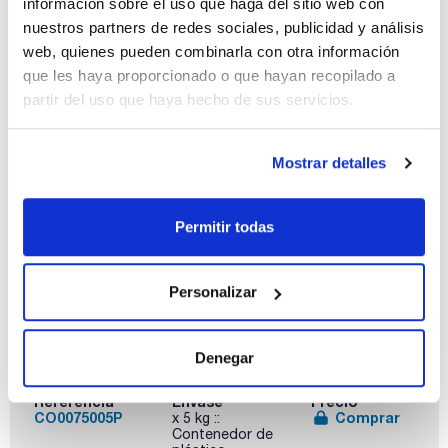
información sobre el uso que haga del sitio web con
nuestros partners de redes sociales, publicidad y análisis
web, quienes pueden combinarla con otra información
Capacidad
x 1 kg
que les haya proporcionado o que hayan recopilado a
partir del uso que haya hecho de sus servicios.
Referencia
Envase
Precio
CO00751000
Comprar
x 1 kg :: Botella
de plástico
Mostrar detalles
Disponibilidad
Ver stock
Permitir todas
Personalizar
Capacidad
Denegar
x 5 kg
Referencia
Envase
Precio
CO0075005P
Comprar
x 5 kg ::
Contenedor de