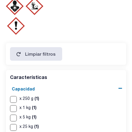
hierro (Fe): max. 0,005 %
plomo (Pb): max. 0,005 %
cinc (Zn): max. 0,01 %
Limpiar filtros
Características
Capacidad
(1)
x 250 g
(1)
x 1 kg
(1)
x 5 kg
(1)
x 25 kg