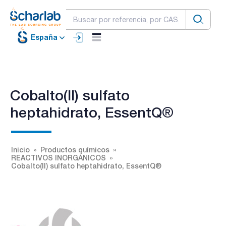
España
Cobalto(II) sulfato
heptahidrato, EssentQ®
Inicio
Productos químicos
REACTIVOS INORGÁNICOS
Cobalto(II) sulfato heptahidrato, EssentQ®