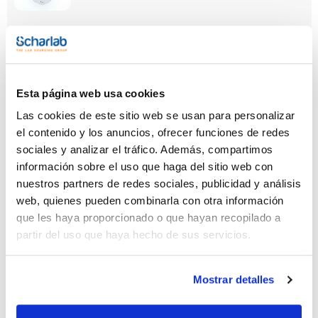
Capacidad
x 100 g
Referencia
Envase
Precio
CO01120100
Comprar
x 100 g :: Botella
Esta página web usa cookies
de plástico
Las cookies de este sitio web se usan para personalizar
Disponibilidad
Ver stock
el contenido y los anuncios, ofrecer funciones de redes
sociales y analizar el tráfico. Además, compartimos
información sobre el uso que haga del sitio web con
nuestros partners de redes sociales, publicidad y análisis
web, quienes pueden combinarla con otra información
que les haya proporcionado o que hayan recopilado a
partir del uso que haya hecho de sus servicios.
Capacidad
Mostrar detalles
x 1 kg
Referencia
Envase
Precio
CO01121000
Comprar