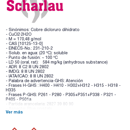
- Sinónimos: Cobre dicloruro dihidrato
- CuCl2·2H2O
- M = 170,48 g/mol
- CAS [10125-13-0]
- EINECS-No.: 231-210-2
- Solub. en agua: (20 ºC): soluble
- Punto de fusión: ~ 100 ºC
- LD 50 (oral, rat): 584 mg/kg (anhydrous substance)
- ADR: 8 C2 III UN 2802
- IMDG: 8 III UN 2802
- IATA/ICAO: 8 III UN 2802
- Palabra de advertencia-GHS: Atención
- Frases H-GHS : H400 - H410 - H302+H312 - H315 - H318 -
H335
- Frases P-GHS: P261 - P280 - P305+P351+P338 - P321 -
P405 - P501a
- Partida arancelaria: 2827 39 80 90
- Aspecto: Blue crystals
Ver más
ESPECIFICACIONES
contenido (iodométrico) : min. 99,0 %
identidad (IR-spectrum): pasa test