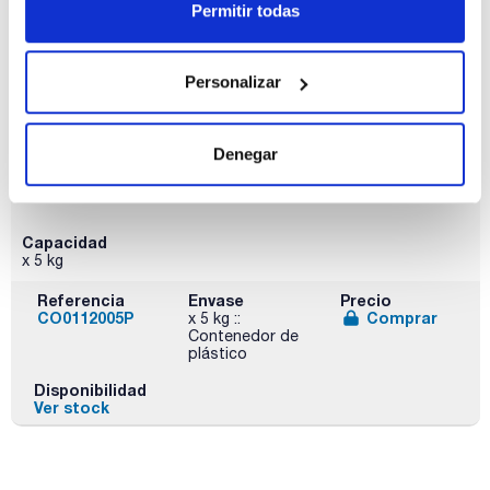
x 1 kg :: Botella
Permitir todas
de plástico
Disponibilidad
Ver stock
Personalizar
Denegar
Capacidad
x 5 kg
Referencia
Envase
Precio
CO0112005P
Comprar
x 5 kg ::
Contenedor de
plástico
Disponibilidad
Ver stock